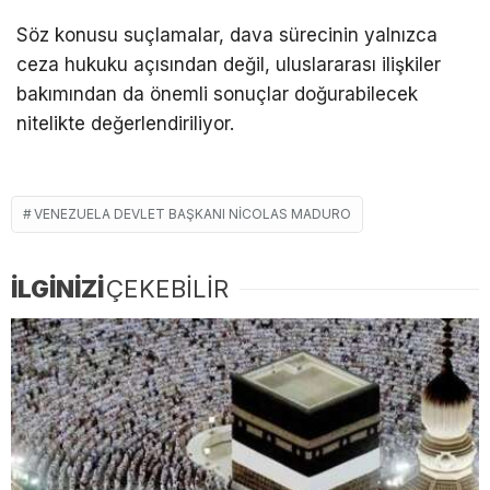
Söz konusu suçlamalar, dava sürecinin yalnızca
ceza hukuku açısından değil, uluslararası ilişkiler
bakımından da önemli sonuçlar doğurabilecek
nitelikte değerlendiriliyor.
VENEZUELA DEVLET BAŞKANI NICOLAS MADURO
İLGİNİZİ
ÇEKEBİLİR