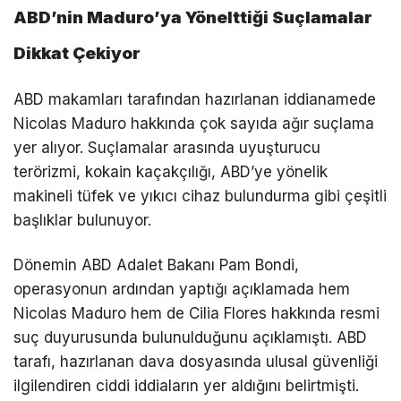
ABD’nin Maduro’ya Yönelttiği Suçlamalar
Dikkat Çekiyor
ABD makamları tarafından hazırlanan iddianamede
Nicolas Maduro hakkında çok sayıda ağır suçlama
yer alıyor. Suçlamalar arasında uyuşturucu
terörizmi, kokain kaçakçılığı, ABD’ye yönelik
makineli tüfek ve yıkıcı cihaz bulundurma gibi çeşitli
başlıklar bulunuyor.
Dönemin ABD Adalet Bakanı Pam Bondi,
operasyonun ardından yaptığı açıklamada hem
Nicolas Maduro hem de Cilia Flores hakkında resmi
suç duyurusunda bulunulduğunu açıklamıştı. ABD
tarafı, hazırlanan dava dosyasında ulusal güvenliği
ilgilendiren ciddi iddiaların yer aldığını belirtmişti.