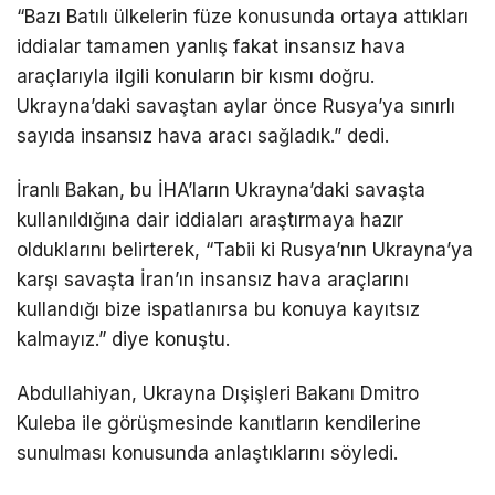
“Bazı Batılı ülkelerin füze konusunda ortaya attıkları
iddialar tamamen yanlış fakat insansız hava
araçlarıyla ilgili konuların bir kısmı doğru.
Ukrayna’daki savaştan aylar önce Rusya’ya sınırlı
sayıda insansız hava aracı sağladık.” dedi.
İranlı Bakan, bu İHA’ların Ukrayna’daki savaşta
kullanıldığına dair iddiaları araştırmaya hazır
olduklarını belirterek, “Tabii ki Rusya’nın Ukrayna’ya
karşı savaşta İran’ın insansız hava araçlarını
kullandığı bize ispatlanırsa bu konuya kayıtsız
kalmayız.” diye konuştu.
Abdullahiyan, Ukrayna Dışişleri Bakanı Dmitro
Kuleba ile görüşmesinde kanıtların kendilerine
sunulması konusunda anlaştıklarını söyledi.