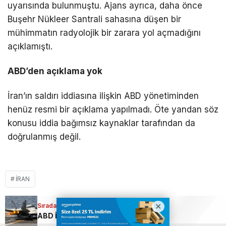
uyarısında bulunmuştu. Ajans ayrıca, daha önce
Buşehr Nükleer Santrali sahasına düşen bir
mühimmatın radyolojik bir zarara yol açmadığını
açıklamıştı.
ABD’den açıklama yok
İran’ın saldırı iddiasına ilişkin ABD yönetiminden
henüz resmi bir açıklama yapılmadı. Öte yandan söz
konusu iddia bağımsız kaynaklar tarafından da
doğrulanmış değil.
İRAN
Sıradaki Haber
İLGİNİZİ
ÇEKEBİLİR
ABD İran’a yeni saldırı dalgası başlattı