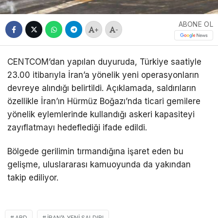
ABONE OL
+
-
CENTCOM’dan yapılan duyuruda, Türkiye saatiyle
23.00 itibarıyla İran’a yönelik yeni operasyonların
devreye alındığı belirtildi. Açıklamada, saldırıların
özellikle İran’ın Hürmüz Boğazı’nda ticari gemilere
yönelik eylemlerinde kullandığı askeri kapasiteyi
zayıflatmayı hedeflediği ifade edildi.
Bölgede gerilimin tırmandığına işaret eden bu
gelişme, uluslararası kamuoyunda da yakından
takip ediliyor.
ABD
İRAN’A YENI SALDIRI