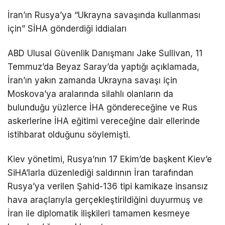
İran’ın Rusya’ya “Ukrayna savaşında kullanması
için” SİHA gönderdiği iddiaları
ABD Ulusal Güvenlik Danışmanı Jake Sullivan, 11
Temmuz’da Beyaz Saray’da yaptığı açıklamada,
İran’ın yakın zamanda Ukrayna savaşı için
Moskova’ya aralarında silahlı olanların da
bulunduğu yüzlerce İHA göndereceğine ve Rus
askerlerine İHA eğitimi vereceğine dair ellerinde
istihbarat olduğunu söylemişti.
Kiev yönetimi, Rusya’nın 17 Ekim’de başkent Kiev’e
SiHA’larla düzenlediği saldırının İran tarafından
Rusya’ya verilen Şahid-136 tipi kamikaze insansız
hava araçlarıyla gerçekleştirildiğini duyurmuş ve
İran ile diplomatik ilişkileri tamamen kesmeye