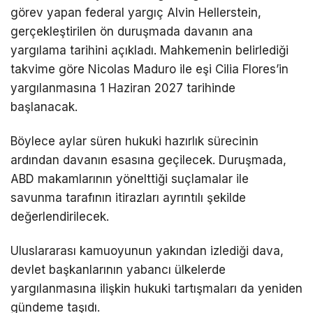
görev yapan federal yargıç Alvin Hellerstein,
gerçekleştirilen ön duruşmada davanın ana
yargılama tarihini açıkladı. Mahkemenin belirlediği
takvime göre Nicolas Maduro ile eşi Cilia Flores’in
yargılanmasına 1 Haziran 2027 tarihinde
başlanacak.
Böylece aylar süren hukuki hazırlık sürecinin
ardından davanın esasına geçilecek. Duruşmada,
ABD makamlarının yönelttiği suçlamalar ile
savunma tarafının itirazları ayrıntılı şekilde
değerlendirilecek.
Uluslararası kamuoyunun yakından izlediği dava,
devlet başkanlarının yabancı ülkelerde
yargılanmasına ilişkin hukuki tartışmaları da yeniden
gündeme taşıdı.