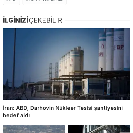
İLGİNİZİ
ÇEKEBİLİR
İran: ABD, Darhovin Nükleer Tesisi şantiyesini
hedef aldı