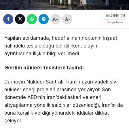
ABONE OL
+
-
Yapılan açıklamada, hedef alınan noktanın inşaat
halindeki tesis olduğu belirtilirken, olayın
ayrıntılarına ilişkin bilgi verilmedi.
Gerilim nükleer tesislere taşındı
Darhovin Nükleer Santrali, İran’ın uzun vadeli sivil
nükleer enerji projeleri arasında yer alıyor. Son
dönemde ABD’nin İran’daki askeri ve enerji
altyapılarına yönelik saldırılar düzenlediği, İran’ın da
buna karşılık verdiği yönündeki iddialar dikkat
çekiyor.