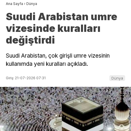
Ana Sayfa
›
Dünya
Suudi Arabistan umre
vizesinde kuralları
değiştirdi
Suudi Arabistan, çok girişli umre vizesinin
kullanımda yeni kuralları açıkladı.
Giriş: 21-07-2026 07:31
Dünya