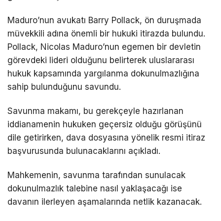
Maduro’nun avukatı Barry Pollack, ön duruşmada
müvekkili adına önemli bir hukuki itirazda bulundu.
Pollack, Nicolas Maduro’nun egemen bir devletin
görevdeki lideri olduğunu belirterek uluslararası
hukuk kapsamında yargılanma dokunulmazlığına
sahip bulunduğunu savundu.
Savunma makamı, bu gerekçeyle hazırlanan
iddianamenin hukuken geçersiz olduğu görüşünü
dile getirirken, dava dosyasına yönelik resmi itiraz
başvurusunda bulunacaklarını açıkladı.
Mahkemenin, savunma tarafından sunulacak
dokunulmazlık talebine nasıl yaklaşacağı ise
davanın ilerleyen aşamalarında netlik kazanacak.