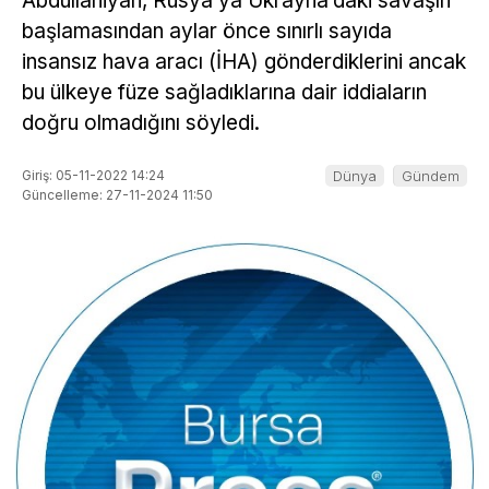
Abdullahiyan, Rusya’ya Ukrayna’daki savaşın
başlamasından aylar önce sınırlı sayıda
insansız hava aracı (İHA) gönderdiklerini ancak
bu ülkeye füze sağladıklarına dair iddiaların
doğru olmadığını söyledi.
Giriş: 05-11-2022 14:24
Dünya
Gündem
Güncelleme: 27-11-2024 11:50