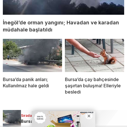
İnegöl’de orman yangını; Havadan ve karadan
müdahale başlatıldı
Bursa’da panik anları;
Bursa’da çay bahçesinde
Kullanılmaz hale geldi
şaşırtan buluşma! Elleriyle
besledi
Sıradaki Haber
Sıradaki Haber
Bursa’da makilik alandaki yangında korkulan olmadı!
Bursa’da panik anları; Kullanılmaz hale geldi