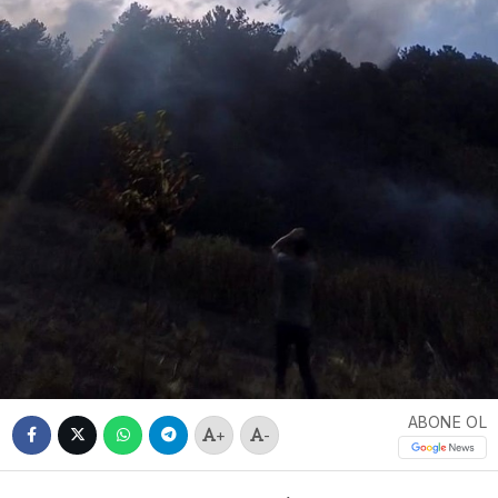
ABONE OL
+
-