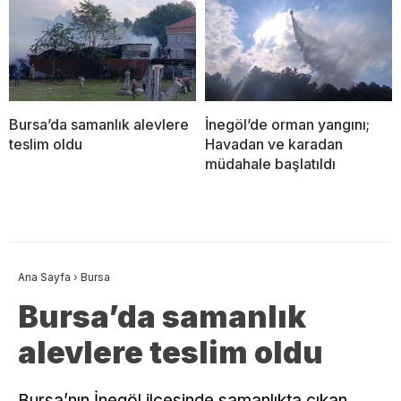
Bursa’da samanlık alevlere
İnegöl’de orman yangını;
teslim oldu
Havadan ve karadan
müdahale başlatıldı
Ana Sayfa
›
Bursa
Bursa’da samanlık
alevlere teslim oldu
Bursa’nın İnegöl ilçesinde samanlıkta çıkan