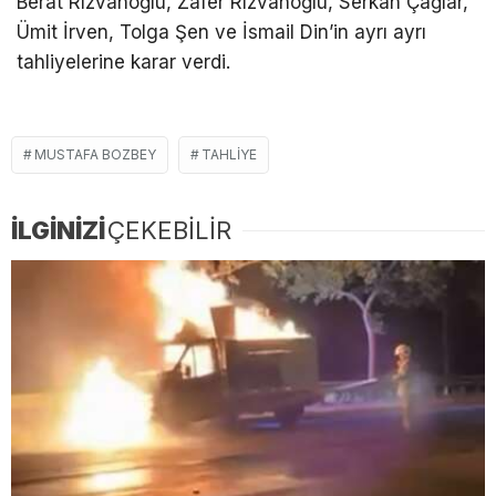
Berat Rızvanoğlu, Zafer Rızvanoğlu, Serkan Çağlar,
Ümit İrven, Tolga Şen ve İsmail Din’in ayrı ayrı
tahliyelerine karar verdi.
MUSTAFA BOZBEY
TAHLIYE
İLGİNİZİ
ÇEKEBİLİR