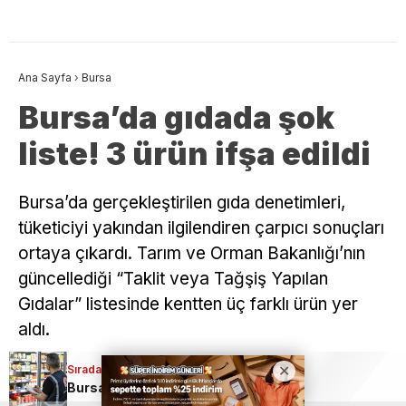
Ana Sayfa
›
Bursa
Bursa’da gıdada şok
liste! 3 ürün ifşa edildi
Bursa’da gerçekleştirilen gıda denetimleri,
tüketiciyi yakından ilgilendiren çarpıcı sonuçları
ortaya çıkardı. Tarım ve Orman Bakanlığı’nın
güncellediği “Taklit veya Tağşiş Yapılan
Gıdalar” listesinde kentten üç farklı ürün yer
aldı.
Sıradaki Haber
Giriş: 01-08-2026 01:23
Bursa
Bursa’da gıdada şok liste! 3 ürün ifşa edildi
Güncelleme: 01-08-2026 01:42