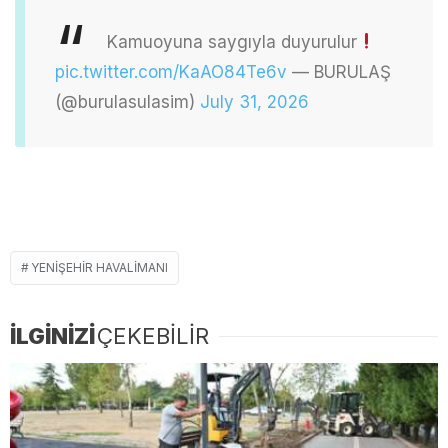
Kamuoyuna saygıyla duyurulur
pic.twitter.com/KaAO84Te6v
— BURULAŞ
(@burulasulasim)
July 31, 2026
YENIŞEHIR HAVALIMANI
İLGİNİZİ
ÇEKEBİLİR