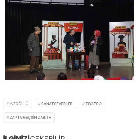
İNEGÖLLÜ
SANATSEVERLER
TIYATRO
ZAPTA GEÇSIN ZABITA
İLGİNİZİ
ÇEKEBİLİR