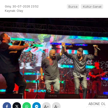
Giriş: 30-07-2026 23:52
Bursa
Kültür-Sanat
Kaynak: Olay
ABONE OL
+
-