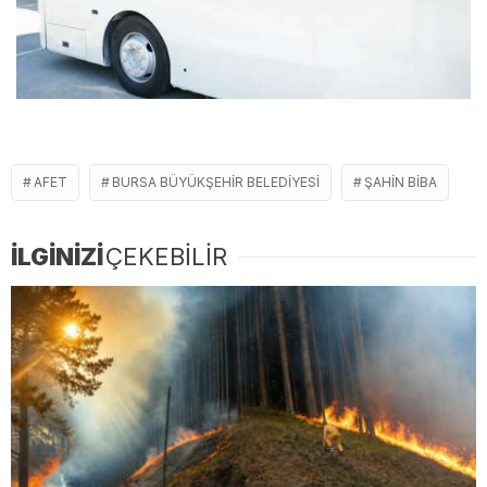
AFET
BURSA BÜYÜKŞEHIR BELEDIYESI
ŞAHIN BIBA
İLGİNİZİ
ÇEKEBİLİR