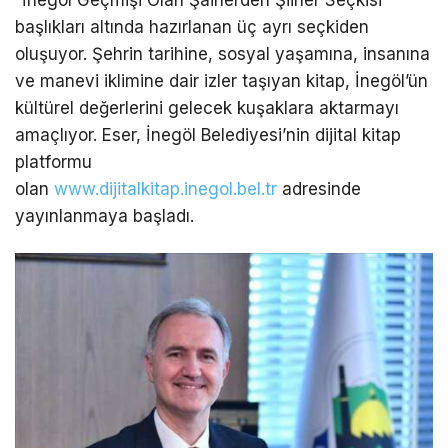
“İnegöl Geçmişi Olan Şairlerden Şiirler Seçkisi”
başlıkları altında hazırlanan üç ayrı seçkiden
oluşuyor. Şehrin tarihine, sosyal yaşamına, insanına
ve manevi iklimine dair izler taşıyan kitap, İnegöl’ün
kültürel değerlerini gelecek kuşaklara aktarmayı
amaçlıyor. Eser, İnegöl Belediyesi’nin dijital kitap
platformu
olan
www.dijitalkitap.inegol.bel.tr
adresinde
yayınlanmaya başladı.