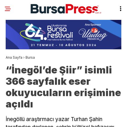
Ana Sayfa
›
Bursa
“İnegöl’de Şiir” isimli
366 sayfalık eser
okuyucuların erişimine
açıldı
İnegöllü araştırmacı yazar Turhan Şahin