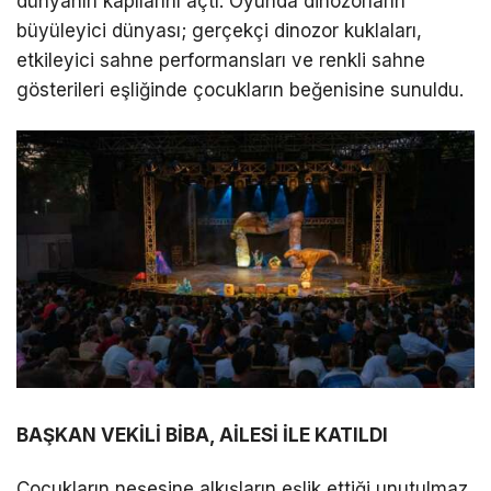
dünyanın kapılarını açtı. Oyunda dinozorların
büyüleyici dünyası; gerçekçi dinozor kuklaları,
etkileyici sahne performansları ve renkli sahne
gösterileri eşliğinde çocukların beğenisine sunuldu.
BAŞKAN VEKİLİ BİBA, AİLESİ İLE KATILDI
Çocukların neşesine alkışların eşlik ettiği unutulmaz