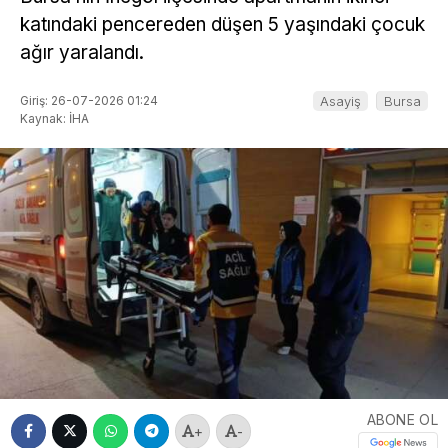
katındaki pencereden düşen 5 yaşındaki çocuk
ağır yaralandı.
Giriş: 26-07-2026 01:24
Asayiş
Bursa
Kaynak: İHA
ABONE OL
+
-