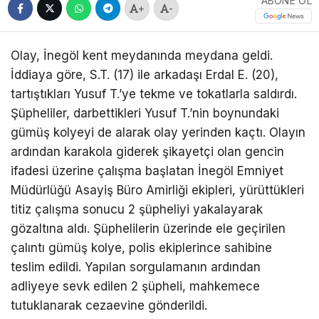
ABONE OL
+
-
Olay, İnegöl kent meydanında meydana geldi.
İddiaya göre, S.T. (17) ile arkadaşı Erdal E. (20),
tartıştıkları Yusuf T.’ye tekme ve tokatlarla saldırdı.
Şüpheliler, darbettikleri Yusuf T.’nin boynundaki
gümüş kolyeyi de alarak olay yerinden kaçtı. Olayın
ardından karakola giderek şikayetçi olan gencin
ifadesi üzerine çalışma başlatan İnegöl Emniyet
Müdürlüğü Asayiş Büro Amirliği ekipleri, yürüttükleri
titiz çalışma sonucu 2 şüpheliyi yakalayarak
gözaltına aldı. Şüphelilerin üzerinde ele geçirilen
çalıntı gümüş kolye, polis ekiplerince sahibine
teslim edildi. Yapılan sorgulamanın ardından
adliyeye sevk edilen 2 şüpheli, mahkemece
tutuklanarak cezaevine gönderildi.