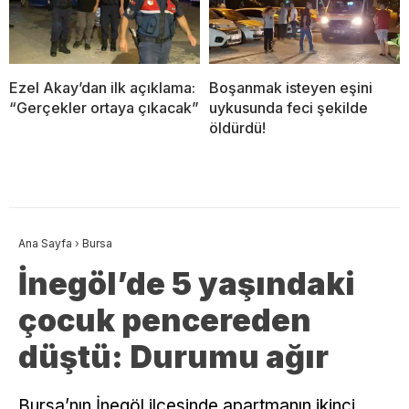
Ezel Akay’dan ilk açıklama:
Boşanmak isteyen eşini
“Gerçekler ortaya çıkacak”
uykusunda feci şekilde
öldürdü!
Ana Sayfa
›
Bursa
İnegöl’de 5 yaşındaki
çocuk pencereden
düştü: Durumu ağır
Bursa’nın İnegöl ilçesinde apartmanın ikinci