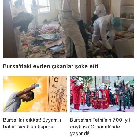
Bursa’daki evden çıkanlar şoke etti
Bursalılar dikkat! Eyyam-ı
Bursa’nın Fethi’nin 700. yıl
bahur sıcakları kapıda
coşkusu Orhaneli’nde
yaşandı!