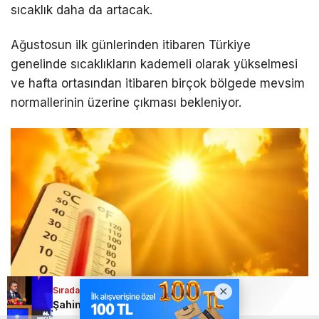
sıcaklık daha da artacak.
Ağustosun ilk günlerinden itibaren Türkiye
genelinde sıcaklıkların kademeli olarak yükselmesi
ve hafta ortasından itibaren birçok bölgede mevsim
normallerinin üzerine çıkması bekleniyor.
Sıradaki Haber
Sıradaki Haber
Ezel Akay’dan ilk açıklama: “Gerçekler ortaya çıkacak”
Şahin Biba; Şehrimize ve insanımıza dokunan kalıcı hizmetler üretiyoruz