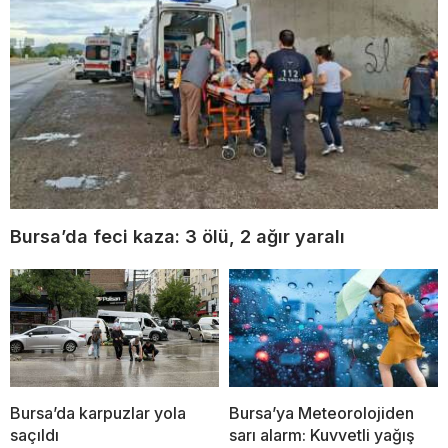
Bursa’da feci kaza: 3 ölü, 2 ağır yaralı
Bursa’da karpuzlar yola
Bursa’ya Meteorolojiden
saçıldı
sarı alarm: Kuvvetli yağış