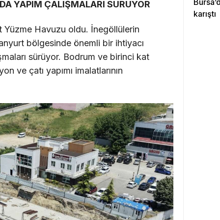
Bursa’d
A YAPIM ÇALIŞMALARI SÜRÜYOR
karıştı
rt Yüzme Havuzu oldu. İnegöllülerin
anyurt bölgesinde önemli bir ihtiyacı
şmaları sürüyor. Bodrum ve birinci kat
yon ve çatı yapımı imalatlarının