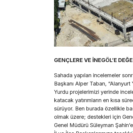
GENÇLERE VE İNEGÖL’E DEĞ
Sahada yapılan incelemeler sonr
Başkanı Alper Taban, “Alanyur
Yurdu projelerimizi yerinde ince
katacak yatırımların en kısa sür
sürüyor. Ben burada özellikle 
olmak üzere; destekleri için Genç
Genel Müdürü Süleyman Şahin’e, 