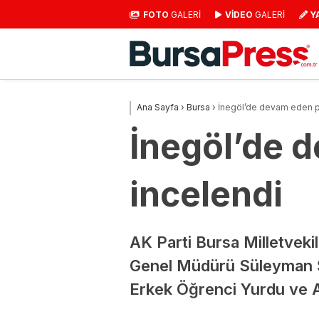
FOTO
GALERİ
VİDEO
GALERİ
Y
Ana Sayfa
›
Bursa
›
İnegöl’de devam eden pr
İnegöl’de 
incelendi
AK Parti Bursa Milletveki
Genel Müdürü Süleyman Ş
Erkek Öğrenci Yurdu ve A