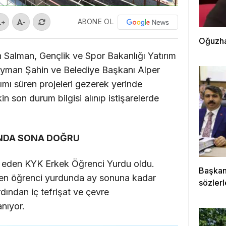
ABONE OL
+
-
Oğuzha
n Salman, Gençlik ve Spor Bakanlığı Yatırım
eyman Şahin ve Belediye Başkanı Alper
mı süren projeleri gezerek yerinde
in son durum bilgisi alınıp istişarelerde
NDA SONA DOĞRU
m eden KYK Erkek Öğrenci Yurdu oldu.
Başkan
inen öğrenci yurdunda ay sonuna kadar
sözlerl
dından iç tefrişat ve çevre
nıyor.