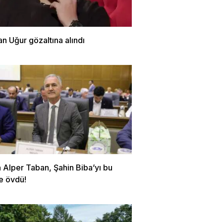
n Uğur gözaltına alındı
 Alper Taban, Şahin Biba’yı bu
e övdü!