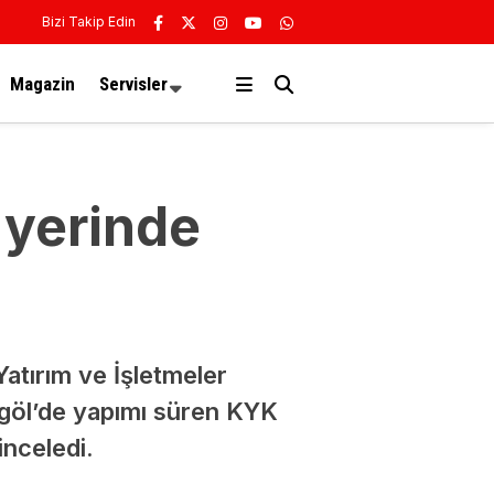
Bizi Takip Edin
Magazin
Servisler
 yerinde
atırım ve İşletmeler
göl’de yapımı süren KYK
nceledi.