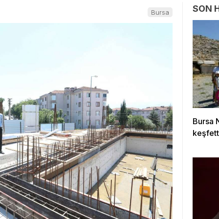
SON 
Bursa
Bursa N
keşfett