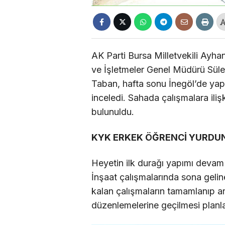
AK Parti Bursa Milletvekili Ayha
ve İşletmeler Genel Müdürü Sül
Taban, hafta sonu İnegöl’de yapı
inceledi. Sahada çalışmalara ilişk
bulunuldu.
KYK ERKEK ÖĞRENCİ YURDU
Heyetin ilk durağı yapımı deva
İnşaat çalışmalarında sona gel
kalan çalışmaların tamamlanıp ar
düzenlemelerine geçilmesi planla