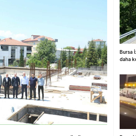
Bursa İ
daha k