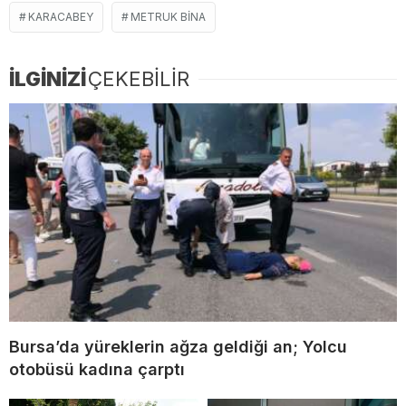
KARACABEY
METRUK BINA
İLGİNİZİ
ÇEKEBİLİR
Bursa’da yüreklerin ağza geldiği an; Yolcu
otobüsü kadına çarptı