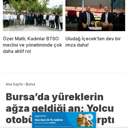
Özer Matlı; Kadınlar BTSO
Uludağ İçecek’ten dev bir
meclisi ve yönetiminde çok
imza daha!
daha aktif rol
Ana Sayfa
›
Bursa
Bursa’da yüreklerin
ağza geldiği an; Yolcu
otobüsü kadına çarptı