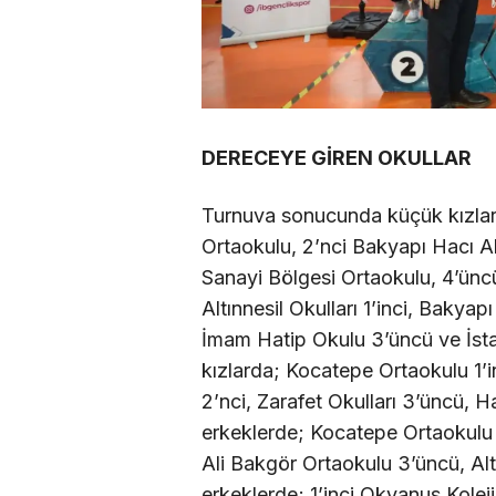
DERECEYE GİREN OKULLAR
Turnuva sonucunda küçük kızla
Ortaokulu, 2’nci Bakyapı Hacı A
Sanayi Bölgesi Ortaokulu, 4’ünc
Altınnesil Okulları 1’inci, Baky
İmam Hatip Okulu 3’üncü ve İsta
kızlarda; Kocatepe Ortaokulu 1’
2’nci, Zarafet Okulları 3’üncü, H
erkeklerde; Kocatepe Ortaokulu 1
Ali Bakgör Ortaokulu 3’üncü, Alt
erkeklerde; 1’inci Okyanus Koleji