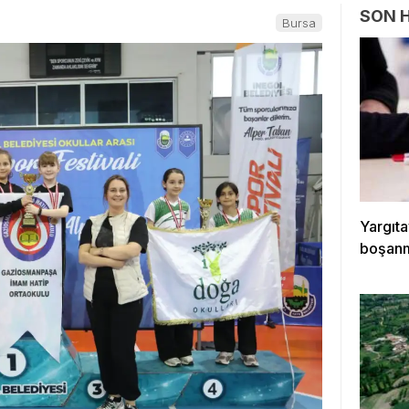
SON 
Bursa
Yargıta
boşanm