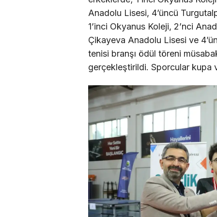
Anadolu Lisesi, 4’üncü Turgutal
1’inci Okyanus Koleji, 2’nci Ana
Çikayeva Anadolu Lisesi ve 4’ü
tenisi branşı ödül töreni müsab
gerçekleştirildi. Sporcular kupa v