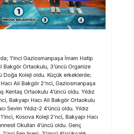
rda; 1’inci Gaziosmanpaşa İmam Hatip
li Bakgör Ortaokulu, 3’üncü Organize
ü Doğa Koleji oldu. Küçük erkeklerde;
apı Hacı Ali Bakgör 2’nci, Gaziosmanpaşa
ş Kentaş Ortaokulu 4’üncü oldu. Yıldız
inci, Bakyapı Hacı Ali Bakgör Ortaokulu
acı Sevim Yıldız-2 4’üncü oldu. Yıldız
’inci, Kosova Koleji 2’nci, Bakyapı Hacı
ınnesil Okulları 4’üncü oldu. Genç
, 2’nci Fen lisesi, 3’üncü Küçükçalık