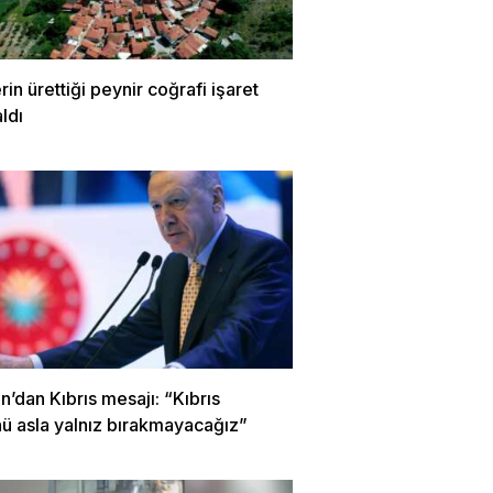
rin ürettiği peynir coğrafi işaret
aldı
’dan Kıbrıs mesajı: “Kıbrıs
nü asla yalnız bırakmayacağız”