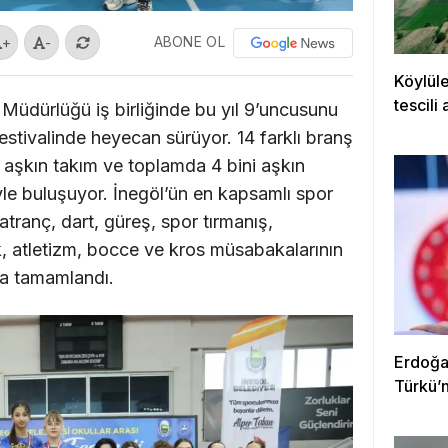
ABONE OL
+
-
Köylüle
tescili 
m Müdürlüğü iş birliğinde bu yıl 9’uncusunu
estivalinde heyecan sürüyor. 14 farklı branş
 aşkın takım ve toplamda 4 bini aşkın
üyle buluşuyor. İnegöl’ün en kapsamlı spor
ranç, dart, güreş, spor tırmanış,
uk, atletizm, bocce ve kros müsabakalarının
da tamamlandı.
Erdoğan
Türkü’