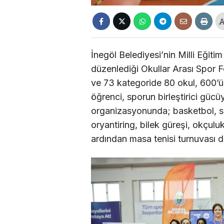
İnegöl Belediyesi’nin Milli Eğiti
düzenlediği Okullar Arası Spor F
ve 73 kategoride 80 okul, 600’ü
öğrenci, sporun birleştirici güc
organizasyonunda; basketbol, sat
oryantiring, bilek güreşi, okçul
ardından masa tenisi turnuvası 