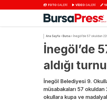
FOTO
GALERİ
VİDEO
GALERİ
Y
Ana Sayfa
›
Bursa
›
İnegöl’de 57 okuldan 228
İnegöl’de 5
aldığı turn
İnegöl Belediyesi 9. Okul
müsabakaları 57 okuldan 2
okullara kupa ve madalyala