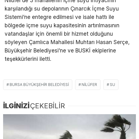
Nilüfer’de 3 mahallenin içme suyu ihtiyacının
karşılandığı su depolarının Çınarcık İçme Suyu
Sistemi’ne entegre edilmesi ve isale hattı ile
bölgede içme suyu kapasitesinin artırılmasının
vatandaşlar için önemli bir hizmet olduğunu
söyleyen Çamlıca Mahallesi Muhtarı Hasan Serçe,
Büyükşehir Belediyesi’ne ve BUSKİ ekiplerine
teşekkürlerini iletti.
BURSA BÜYÜKŞEHIR BELEDIYESI
NILÜFER
SU
İLGİNİZİ
ÇEKEBİLİR