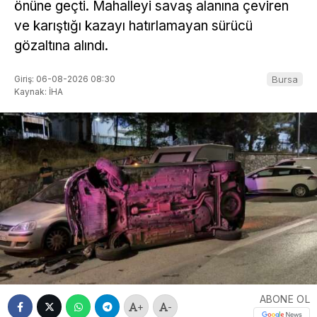
önüne geçti. Mahalleyi savaş alanına çeviren
ve karıştığı kazayı hatırlamayan sürücü
gözaltına alındı.
Giriş: 06-08-2026 08:30
Bursa
Kaynak: İHA
ABONE OL
+
-