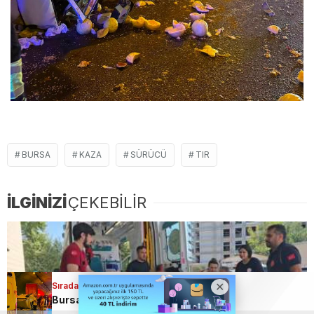
BURSA
KAZA
SÜRÜCÜ
TIR
İLGİNİZİ
ÇEKEBİLİR
Sıradaki Haber
Bursa’da feci kaza; Tır sürücüsü ağır yaralandı