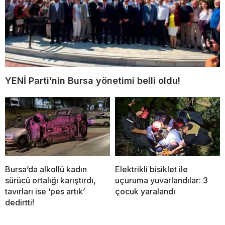
YENİ Parti’nin Bursa yönetimi belli oldu!
Bursa’da alkollü kadın
Elektrikli bisiklet ile
sürücü ortalığı karıştırdı,
uçuruma yuvarlandılar: 3
tavırları ise ‘pes artık’
çocuk yaralandı
dedirtti!