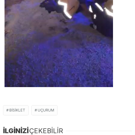
BISIKLET
UÇURUM
İLGİNİZİ
ÇEKEBİLİR