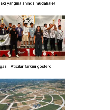
daki yangına anında müdahale!
zili Atıcılar farkını gösterdi