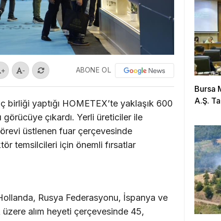
ABONE OL
+
-
Bursa 
A.Ş. Ta
güç birliği yaptığı HOMETEX’te yaklaşık 600
 görücüye çıkardı. Yerli üreticiler ile
görevi üstlenen fuar çerçevesinde
r temsilcileri için önemli fırsatlar
, Hollanda, Rusya Federasyonu, İspanya ve
 üzere alım heyeti çerçevesinde 45,