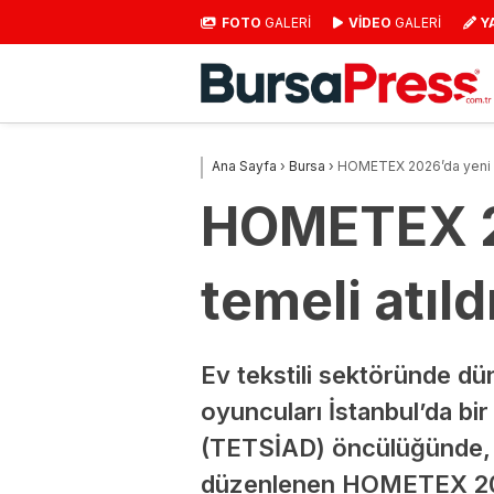
FOTO
GALERİ
VİDEO
GALERİ
Y
Ana Sayfa
›
Bursa
›
HOMETEX 2026’da yeni iş b
HOMETEX 202
temeli atıld
Ev tekstili sektöründe dü
oyuncuları İstanbul’da bir 
(TETSİAD) öncülüğünde, K
düzenlenen HOMETEX 2026, 