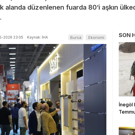
 alanda düzenlenen fuarda 80’i aşkın ülkeden 
.
SON 
5-2026 23:05
Kaynak: İHA
Bursa
Ekonomi
İnegöl
Temmuz