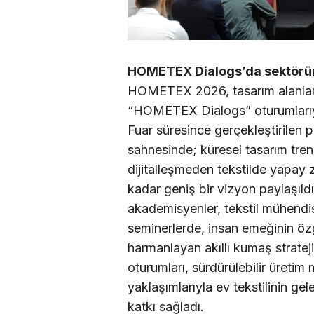
HOMETEX Dialogs’da sektörün
HOMETEX 2026, tasarım alanları
“HOMETEX Dialogs” oturumlarıyl
Fuar süresince gerçekleştirilen 
sahnesinde; küresel tasarım tre
dijitalleşmeden tekstilde yapay z
kadar geniş bir vizyon paylaşıld
akademisyenler, tekstil mühendisl
seminerlerde, insan emeğinin özg
harmanlayan akıllı kumaş strat
oturumları, sürdürülebilir üretim
yaklaşımlarıyla ev tekstilinin ge
katkı sağladı.