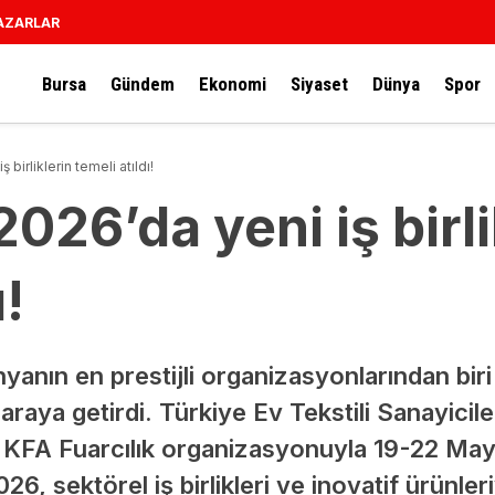
AZARLAR
Bursa
Gündem
Ekonomi
Siyaset
Dünya
Spor
irliklerin temeli atıldı!
6’da yeni iş birli
ı!
nyanın en prestijli organizasyonlarından b
araya getirdi. Türkiye Ev Tekstili Sanayicile
FA Fuarcılık organizasyonuyla 19-22 Mayıs
sektörel iş birlikleri ve inovatif ürünleri