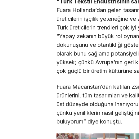
“Türk Tekstil Endüstrisinin s
Fuara Hollanda’dan gelen tasarı
üreticilerin işçilik yeteneğine ve
Türk üreticilerin trendleri çok iy
“Yapay zekanın büyük rol oynam
dokunuşunu ve otantikliği göster
olarak bunu sağlama potansiyeli v
yüksek; çünkü Avrupa’nın geri k
çok güçlü bir üretim kültürüne sa
Fuara Macaristan’dan katılan Zs
ürünlerini, tüm tasarımları ve kal
üst düzeyde olduğuna inanıyorum.
çünkü yeniliklerin nasıl geliştiği
buluyorum” diye konuştu.