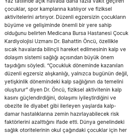
Yaz tatilinde açık havada daha fazla vakit geçiren
çocuklar, spor kamplarına katılıyor ve fiziksel
aktivitelerini artırıyor. Düzenli egzersizin çocukların
büyüme ve gelişiminde önemli bir yere sahip
olduğunu belirten Medicana Bursa Hastanesi Çocuk
Kardiyolojisi Uzmanı Dr. Bahattin Öncü, özellikle
sıcak havalarda bilinçli hareket edilmesinin kalp ve
dolaşım sistemi sağlığı açısından büyük önem
taşıdığını söyledi. “Çocukluk döneminde kazanılan
düzenli egzersiz alışkanlığı, yalnızca bugünün değil,
yetişkinlik dönemindeki kalp sağlığının da temelini
oluşturur” diyen Dr. Öncü, fiziksel aktivitenin kalp
kasını güçlendirdiğini, dolaşımı iyileştirdiğini ve
obezite ile diyabet gibi ilerleyen yaşlarda kalp-
damar hastalıklarına zemin hazırlayabilecek risk
faktörlerini azalttığını ifade etti. Dünya genelindeki
sağlık otoritelerinin okul çağındaki çocuklar için her