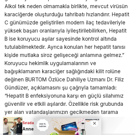
Alkol tek neden olmamakla birlikte, mevcut virüsün
karaciğerde oluşturduğu tahribatı hızlandırır. Hepatit
C günümüzde geliştirilen modern ilaç tedavileriyle
yüksek başarı oranlarıyla iyileştirilebilirken, Hepatit
B ise koruyucu aşılar sayesinde kontrol altında
tutulabilmektedir. Ayrıca konulan her hepatit tanısı
kişide mutlaka siroz gelişeceği anlamına gelmez.”
Koruyucu hekimlik uygulamalarının ve
bağışıklamanın karaciğer sağlığındaki kilit rolüne
değinen BURTOM Özlüce Dahiliye Uzmanı Dr. Filiz
Gündüzer, açıklamasını şu çağrıyla tamamladı:
“Hepatit B enfeksiyonuna karşı en güçlü silahımız
güvenilir ve etkili aşılardır. Özellikle risk grubunda
yer alan vatandaşlarımızın gecikmeden tarama
testlerini yaptırmaları, bağışıklık durumlarını kontrol
Sıradaki Haber
ettirmeleri ve gerekli hallerde vakit kaybetmeksizin
Anne karnındaki bebeğin ciğerine operasyon