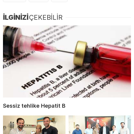
İLGİNİZİ
ÇEKEBİLİR
Sessiz tehlike Hepatit B