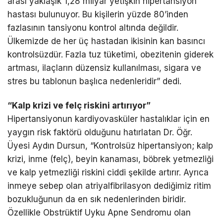
arası yaklaşık 1,28 milyar yetişkin hipertansiyon
hastası bulunuyor. Bu kişilerin yüzde 80’inden
fazlasının tansiyonu kontrol altında değildir.
Ülkemizde de her üç hastadan ikisinin kan basıncı
kontrolsüzdür. Fazla tuz tüketimi, obezitenin giderek
artması, ilaçların düzensiz kullanılması, sigara ve
stres bu tablonun başlıca nedenleridir” dedi.
“Kalp krizi ve felç riskini artırıyor”
Hipertansiyonun kardiyovasküler hastalıklar için en
yaygın risk faktörü olduğunu hatırlatan Dr. Öğr.
Üyesi Aydın Dursun, “Kontrolsüz hipertansiyon; kalp
krizi, inme (felç), beyin kanaması, böbrek yetmezliği
ve kalp yetmezliği riskini ciddi şekilde artırır. Ayrıca
inmeye sebep olan atriyalfibrilasyon dediğimiz ritim
bozukluğunun da en sık nedenlerinden biridir.
Özellikle Obstrüktif Uyku Apne Sendromu olan