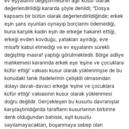
ev eşyalarını değiştirmesinin ağır kusur olarak
değerlendirildiği kararda şöyle denildi; “Dosya
kapsamı bir bütün olarak değerlendirildiğinde; erkek
eşin şans oyunları oynayıp borçlarını ödemediği,
buna karşılık kadın eşin de erkeğe hakaret ettiği,
erkeği evden kovduğu, yatakları ayırdığı, eve
misafir kabul etmediği ve ev eşyalarını sürekli
değiştirip masraf yaptığı görülmektedir. Bölge adliye
mahkemesi kararında erkek eşe ‘eşine ve çocuklara
küfür ettiği’ vakıası kusur olarak yüklenmişse de bu
konudaki tanık ifadelerinin çelişkili olmasından
dolayı davalı-davacı erkeğe ‘eşine ve çocuklara
küfür ettiği’ vakıasının kusur olarak yüklenmesi
doğru değildir. Gerçekleşen bu kusurlu davranışlar
karşılaştırıldığında tarafların kusurlarının birbirine
denk olduğundan bahisle, eşit kusurlu
sayılamayacakları, boşanmaya sebep olan