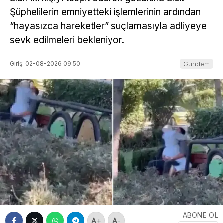
Şüphelilerin emniyetteki işlemlerinin ardından
“hayasızca hareketler” suçlamasıyla adliyeye
sevk edilmeleri bekleniyor.
Giriş: 02-08-2026 09:50
Gündem
ABONE OL
+
-