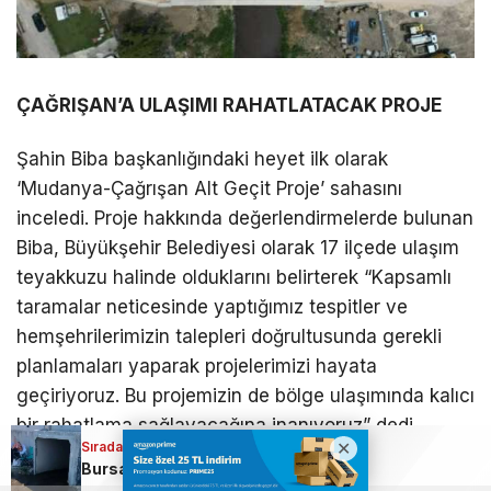
ÇAĞRIŞAN’A ULAŞIMI RAHATLATACAK PROJE
Şahin Biba başkanlığındaki heyet ilk olarak
‘Mudanya-Çağrışan Alt Geçit Proje’ sahasını
inceledi. Proje hakkında değerlendirmelerde bulunan
Biba, Büyükşehir Belediyesi olarak 17 ilçede ulaşım
teyakkuzu halinde olduklarını belirterek “Kapsamlı
taramalar neticesinde yaptığımız tespitler ve
hemşehrilerimizin talepleri doğrultusunda gerekli
planlamaları yaparak projelerimizi hayata
geçiriyoruz. Bu projemizin de bölge ulaşımında kalıcı
bir rahatlama sağlayacağına inanıyoruz” dedi.
Sıradaki Haber
Sıradaki Haber
Bursa’da skandal görüntüler: Kanalizasyon suyu vatandaşların üzerine aktı
Şahin Biba, yapımı süren çalışmaları yakından takip ediyor