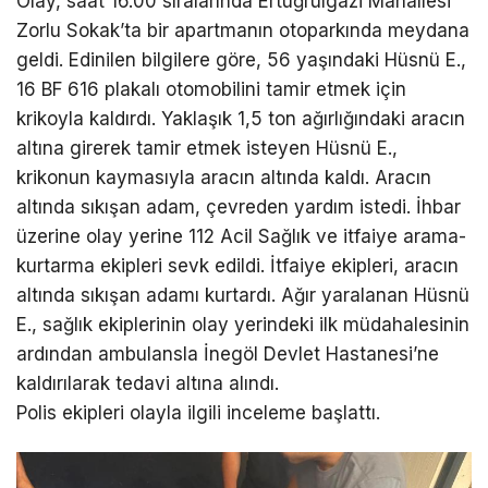
Olay, saat 16.00 sıralarında Ertuğrulgazi Mahallesi
Zorlu Sokak’ta bir apartmanın otoparkında meydana
geldi. Edinilen bilgilere göre, 56 yaşındaki Hüsnü E.,
16 BF 616 plakalı otomobilini tamir etmek için
krikoyla kaldırdı. Yaklaşık 1,5 ton ağırlığındaki aracın
altına girerek tamir etmek isteyen Hüsnü E.,
krikonun kaymasıyla aracın altında kaldı. Aracın
altında sıkışan adam, çevreden yardım istedi. İhbar
üzerine olay yerine 112 Acil Sağlık ve itfaiye arama-
kurtarma ekipleri sevk edildi. İtfaiye ekipleri, aracın
altında sıkışan adamı kurtardı. Ağır yaralanan Hüsnü
E., sağlık ekiplerinin olay yerindeki ilk müdahalesinin
ardından ambulansla İnegöl Devlet Hastanesi’ne
kaldırılarak tedavi altına alındı.
Polis ekipleri olayla ilgili inceleme başlattı.