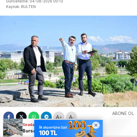
Güncelleme: 04-08-2026 00:13
Kaynak: BULTEN
ABONE OL
+
-
Sıradaki Haber
Bursa Kestel Eğitim Caddesi yepyeni görünümüne kavuştu!