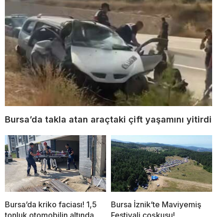
Bursa’da takla atan araçtaki çift yaşamını yitirdi
Bursa’da kriko faciası! 1,5
Bursa İznik’te Maviyemiş
tonluk otomobilin altında
Festivali coşkusu!