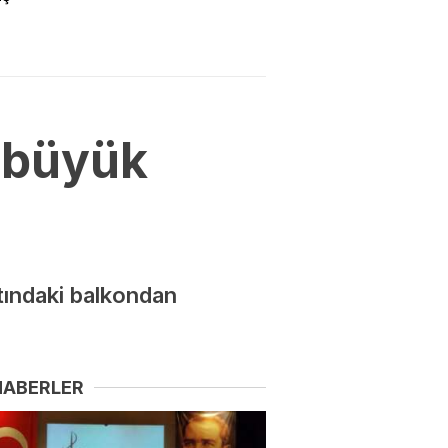
 büyük
atındaki balkondan
HABERLER