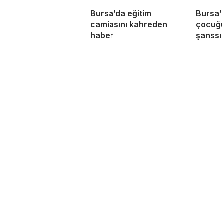
Bursa’da eğitim
Bursa’
camiasını kahreden
çocuğ
haber
şanssız