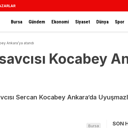
AZARLAR
Bursa
Gündem
Ekonomi
Siyaset
Dünya
Spor
bey Ankara’ya atandı
savcısı Kocabey A
vcısı Sercan Kocabey Ankara’da Uyuşmaz
SON 
Bursa