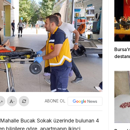
Bursa’
destanı
ABONE OL
+
-
ni Mahalle Bucak Sokak üzerinde bulunan 4
n bilgilere göre, apartmanın ikinci