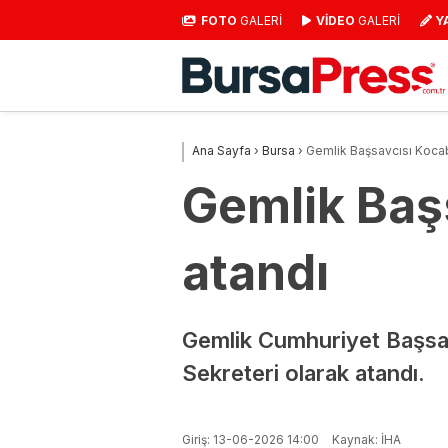
FOTO
GALERİ
VİDEO
GALERİ
Y
Ana Sayfa
›
Bursa
›
Gemlik Başsavcısı Koca
Gemlik Baş
atandı
Gemlik Cumhuriyet Başsa
Sekreteri olarak atandı.
Giriş: 13-06-2026 14:00
Kaynak: İHA