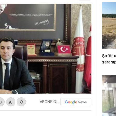
Şoför 
şarampo
ABONE OL
+
-