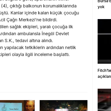
Bursa’d
(4), çıktığı balkonun korumalıklarında
yok
ştü. Kanlar içinde kalan küçük çocuğu
il Çağrı Merkezi’ne bildirdi.
len sağlık ekipleri, yaralı çocuğa ilk
Ardından ambulansla İnegöl Devlet
n S.K., tedavi altına alındı.
yapılacak tetkiklerin ardından netlik
pleri olayla ilgili inceleme başlattı.
Fitch’t
açıkla