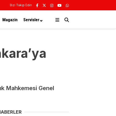
Bizi Takip Edin
Magazin
Servisler
nkara’ya
lık Mahkemesi Genel
HABERLER