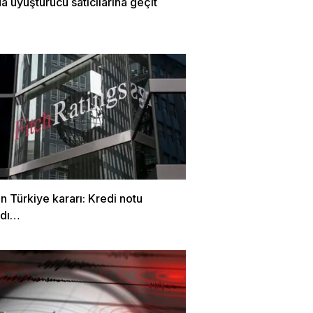
a uyuşturucu satıcılarına geçit
en Türkiye kararı: Kredi notu
ndı…