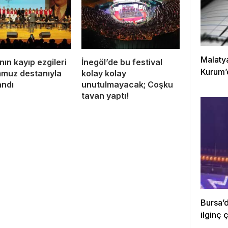
Malaty
nın kayıp ezgileri
İnegöl’de bu festival
Kurum’
muz destanıyla
kolay kolay
andı
unutulmayacak; Coşku
tavan yaptı!
Bursa’d
ilginç ç