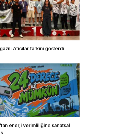
zili Atıcılar farkını gösterdi
an enerji verimliliğine sanatsal
uş