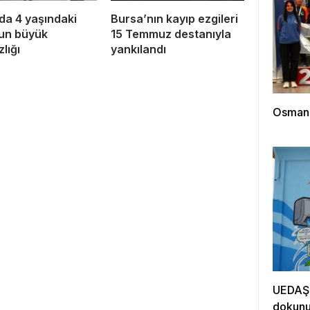
da 4 yaşındaki
Bursa’nın kayıp ezgileri
un büyük
15 Temmuz destanıyla
lığı
yankılandı
Osmanga
UEDAŞ’t
dokun