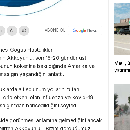
ABONE OL
+
-
esi Göğüs Hastalıkları
n Akkoyunlu, son 15-20 gündür üst
Matlı, 
bunun kökenine bakıldığında Amerika ve
yatırım
 salgın yaşandığını anlattı.
klarda alt solunum yollarını tutan
, grip etkeni olan influenza ve Kovid-19
salgın”dan bahsedildiğini söyledi.
 kişide görünmesi anlamına gelmediğini ancak
belirten Akkoyunlu, “Bizim gördüğümüz