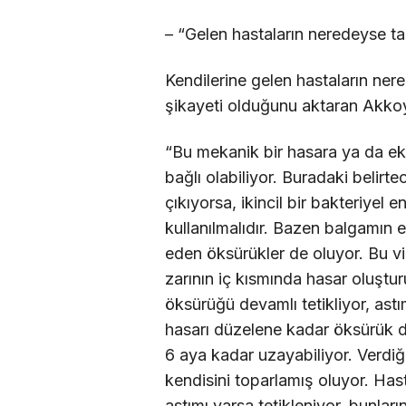
– “Gelen hastaların neredeyse
Kendilerine gelen hastaların n
şikayeti olduğunu aktaran Akkoyun
“Bu mekanik bir hasara ya da ekl
bağlı olabiliyor. Buradaki belirt
çıkıyorsa, ikincil bir bakteriyel 
kullanılmalıdır. Bazen balgamın
eden öksürükler de oluyor. Bu vi
zarının iç kısmında hasar oluştur
öksürüğü devamlı tetikliyor, ast
hasarı düzelene kadar öksürük 
6 aya kadar uzayabiliyor. Verdiği
kendisini toparlamış oluyor. Has
astımı varsa tetikleniyor, bunlar