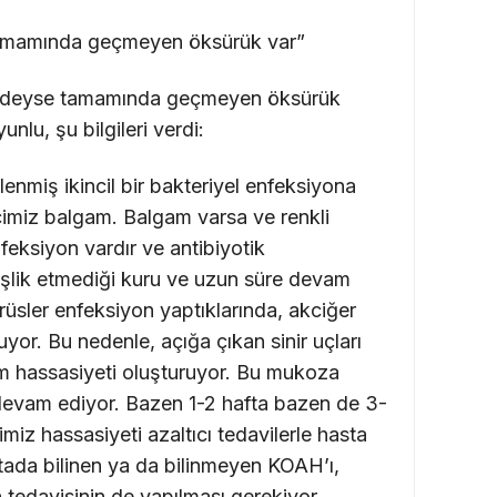
 tamamında geçmeyen öksürük var”
eredeyse tamamında geçmeyen öksürük
lu, şu bilgileri verdi:
enmiş ikincil bir bakteriyel enfeksiyona
ecimiz balgam. Balgam varsa ve renkli
enfeksiyon vardır ve antibiyotik
 eşlik etmediği kuru ve uzun süre devam
rüsler enfeksiyon yaptıklarında, akciğer
uyor. Bu nedenle, açığa çıkan sinir uçları
ım hassasiyeti oluşturuyor. Bu mukoza
devam ediyor. Bazen 1-2 hafta bazen de 3-
miz hassasiyeti azaltıcı tedavilerle hasta
tada bilinen ya da bilinmeyen KOAH’ı,
ın tedavisinin de yapılması gerekiyor.