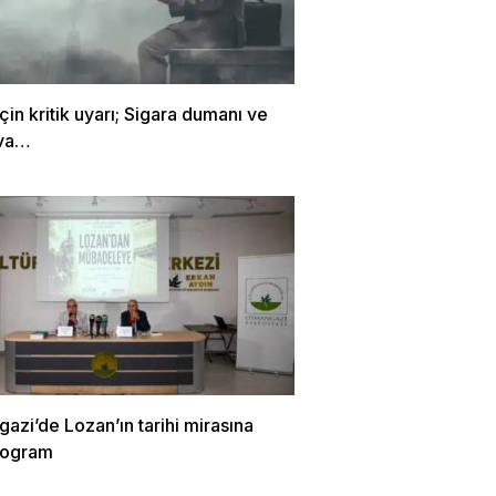
in kritik uyarı; Sigara dumanı ve
ava…
zi’de Lozan’ın tarihi mirasına
rogram