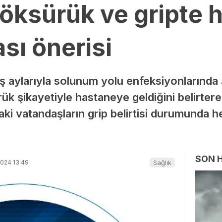
ksürük ve gripte 
sı önerisi
 aylarıyla solunum yolu enfeksiyonlarında a
 şikayetiyle hastaneye geldiğini belirterek
aki vatandaşların grip belirtisi durumunda 
SON 
2024 13:49
Sağlık