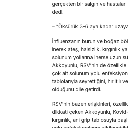
gerçekten bir salgın ve hastalar
dedi.
– “Öksürük 3-6 aya kadar uzaya
İnfluenzanın burun ve boğaz böl
inerek ateş, halsizlik, kırgınlık y
solunum yollarına inerse uzun sü
Akkoyunlu, RSV’nin de özellikle
çok alt solunum yolu enfeksiyonlar
tablolarıyla seyrettiğini, hırılt
olduğunu dile getirdi.
RSV’nin bazen erişkinleri, özelli
dikkati çeken Akkoyunlu, Kovid-19
kırgınlık, ani grip tablosuyla baş
yolu enfeksiyonlarını etkileyebild