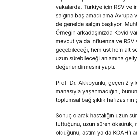
vakalarda, Türkiye için RSV ve i
salgına başlamadı ama Avrupa v
de genelde salgın başlıyor. Muh
Örneğin arkadaşınızda Kovid var 
mevcut ya da influenza ve RSV var
geçebileceği, hem üst hem alt s
uzun sürebileceği anlamına geli
değerlendirmesini yaptı.
Prof. Dr. Akkoyunlu, geçen 2 yıl
manasıyla yaşanmadığını, bunun 
toplumsal bağışıklık hafızasının g
Sonuç olarak hastalığın uzun süre
tuttuğunu, uzun süren öksürük, ne
olduğunu, astım ya da KOAH’ı ar