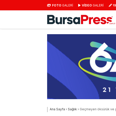
FOTO
GALERİ
VİDEO
GALERİ
Y
Ana Sayfa
›
Sağlık
›
Geçmeyen öksürük ve gr