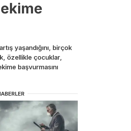
hekime
rtış yaşandığını, birçok
, özellikle çocuklar,
hekime başvurmasını
HABERLER