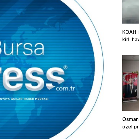
KOAH iç
kirli h
Osmanga
özel p