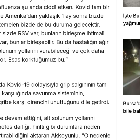
nfluenza şu anda ciddi etken. Kovid tam bir
e Amerika’dan yaklaşık 1 ay sonra bizde
İşte B
yağmur,
temelen bizde de bu duruma gelecektir.
sizde RSV var, bunların birleşme ihtimali
, bunlar birleşebilir. Bu da hastalığın ağır
olunum yollarını vurabileceği ve çok daha
yor. Esas korktuğumuz bu.”
da Kovid-19 dolayısıyla grip salgınının tam
karşılığında savunma sisteminin,
ribe karşı direncini unuttuğunu dile getirdi.
Bursa’d
bile b
 devam ettiğini, alt solunum yollarını
fes darlığı, hırıltı gibi durumlara neden
tırabildiğini aktaran Akkoyunlu, “O nedenle