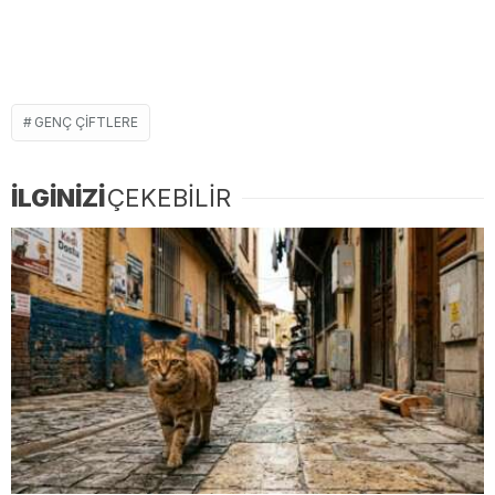
GENÇ ÇIFTLERE
İLGİNİZİ
ÇEKEBİLİR