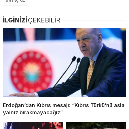
GENÇ KIZ
İLGİNİZİ
ÇEKEBİLİR
Erdoğan’dan Kıbrıs mesajı: “Kıbrıs Türkü’nü asla
yalnız bırakmayacağız”