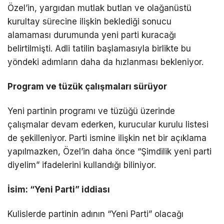
Özel’in, yargıdan mutlak butlan ve olağanüstü
kurultay sürecine ilişkin beklediği sonucu
alamaması durumunda yeni parti kuracağı
belirtilmişti. Adli tatilin başlamasıyla birlikte bu
yöndeki adımların daha da hızlanması bekleniyor.
Program ve tüzük çalışmaları sürüyor
Yeni partinin programı ve tüzüğü üzerinde
çalışmalar devam ederken, kurucular kurulu listesi
de şekilleniyor. Parti ismine ilişkin net bir açıklama
yapılmazken, Özel’in daha önce “Şimdilik yeni parti
diyelim” ifadelerini kullandığı biliniyor.
İsim: “Yeni Parti” iddiası
Kulislerde partinin adının “Yeni Parti” olacağı