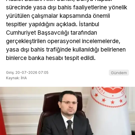
sürecinde yasa dışı bahis faaliyetlerine yönelik
yürütülen çalışmalar kapsamında önemli
tespitler yapıldığını açıkladı. İstanbul
Cumhuriyet Başsavcılığı tarafından
gerçekleştirilen operasyonel incelemelerde,
yasa dışı bahis trafiğinde kullanıldığı belirlenen
binlerce banka hesabı tespit edildi.
Giriş: 20-07-2026 07:05
Gündem
Kaynak: İHA