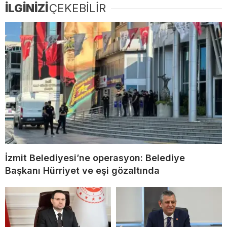
İLGİNİZİ
ÇEKEBİLİR
İzmit Belediyesi’ne operasyon: Belediye
Başkanı Hürriyet ve eşi gözaltında