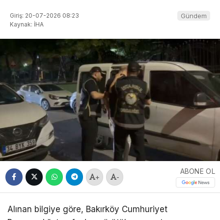
Giriş: 20-07-2026 08:23
Gündem
Kaynak: İHA
ABONE OL
+
-
Alınan bilgiye göre, Bakırköy Cumhuriyet