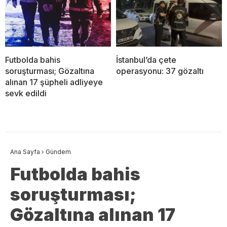
Futbolda bahis
İstanbul’da çete
soruşturması; Gözaltına
operasyonu: 37 gözaltı
alınan 17 şüpheli adliyeye
sevk edildi
Ana Sayfa
›
Gündem
Futbolda bahis
soruşturması;
Gözaltına alınan 17