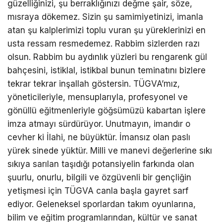
güzelliğinizi, şu berraklığınızı değme şair, söze,
mısraya dökemez. Sizin şu samimiyetinizi, imanla
atan şu kalplerimizi toplu vuran şu yüreklerinizi en
usta ressam resmedemez. Rabbim sizlerden razı
olsun. Rabbim bu aydınlık yüzleri bu rengarenk gül
bahçesini, istiklal, istikbal bunun teminatını bizlere
tekrar tekrar inşallah göstersin. TÜGVA’mız,
yöneticileriyle, mensuplarıyla, profesyonel ve
gönüllü eğitmenleriyle göğsümüzü kabartan işlere
imza atmayı sürdürüyor. Unutmayın, imandır o
cevher ki İlahi, ne büyüktür. İmansız olan paslı
yürek sinede yüktür. Milli ve manevi değerlerine sıkı
sıkıya sarılan taşıdığı potansiyelin farkında olan
şuurlu, onurlu, bilgili ve özgüvenli bir gençliğin
yetişmesi için TÜGVA canla başla gayret sarf
ediyor. Geleneksel sporlardan takım oyunlarına,
bilim ve eğitim programlarından, kültür ve sanat