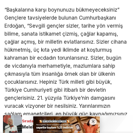
“Başkalarına karşı boynunuzu bükmeyeceksiniz”
Gençlere tavsiyelerde bulunan Cumhurbaşkanı
Erdoğan, “Sevgili gençler sizler, tarihe yön vermiş
bilime, sanata istikamet çizmiş, çağlar kapamış,
çağlar açmış, bir milletin evlatlarısınız. Sizler cihana
hükmetmiş, üç kıta yedi iklimde at koşturmuş
kahraman bir ecdadın torunlarısınız. Sizler, bugün
de vicdanıyla merhametiyle, mazlumlara sahip
çıkmasıyla tüm insanlığa örnek olan bir ülkenin
çocuklarısınız. Hepiniz Türk milleti gibi büyük,
Türkiye Cumhuriyeti gibi itibarlı bir devletin
gençlerisiniz. 21. yüzyıla Türkiye’nin damgasını
vuracak vizyoner bir nesilsiniz. Yarınlarımızın
sağlam emanetçileri, en büyük güç kaynağımızsınız.
Sıradaki Haber
O yüzden sizler güçlü, dirayetli, özgüvenli
Melek Mızrak Subaşı’ndan sürpriz karar: Yeni Parti’ye katıldı
olacaksınız. Başkalarına karşı boynunuzu