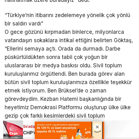
hatırlatmak üzere buradayız” dedi.
“Türkiye’nin itibarını zedelemeye yönelik çok yönlü
bir saldırı vardı”
O gece gözünü kırpmadan binlerce, milyonlarca
vatandaşın sokaklara intikal ettiğini belirten Göktaş,
“Ellerini semaya açtı. Orada da durmadı. Darbe
püskürtüldükten sonra tabii çok yoğun bir
uluslararası bir medya baskısı oldu. Sivil toplum
kuruluşlarımız örgütlendi. Ben burada görev alan
bütün sivil toplum kuruluşlarımıza özellikle teşekkür
etmek istiyorum. Ben Brüksel’de o zaman
görevdeydim. Kezban Hatemi başkanlığında bir
heyetimiz Demokrasi Platformu oluşturup ülke ülke
gezip çok farklı kesimlerdeki sivil toplum
kuruluşlarımız temsilen yurt dışı temaslarda
Sıradaki Haber
Sıradaki Haber
bulundular ve hain darbe girişiminin ülkemiz
Bakan Göktaş: “15 Temmuz’u unutmadık, unutturmayacağız”
CHP’de 8 İl Başkanı görevden alındı, yeni atamalar yapıldı