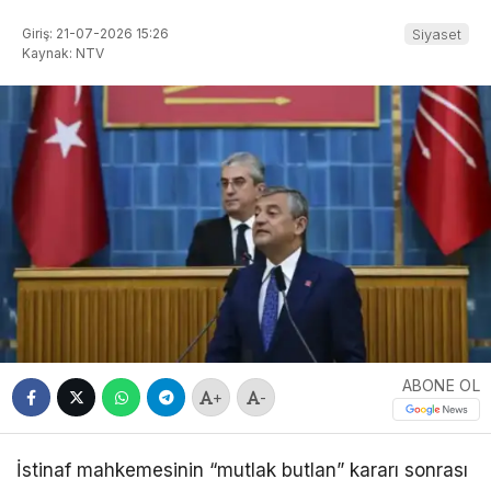
Giriş: 21-07-2026 15:26
Siyaset
Kaynak: NTV
ABONE OL
+
-
İstinaf mahkemesinin “mutlak butlan” kararı sonrası