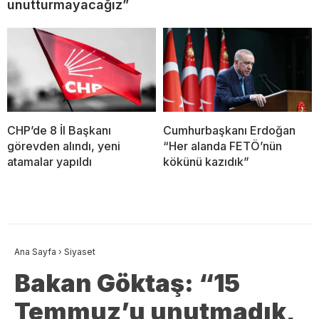
unutturmayacağız”
CHP’de 8 İl Başkanı
Cumhurbaşkanı Erdoğan
görevden alındı, yeni
“Her alanda FETÖ’nün
atamalar yapıldı
kökünü kazıdık”
Ana Sayfa
›
Siyaset
Bakan Göktaş: “15
Temmuz’u unutmadık,