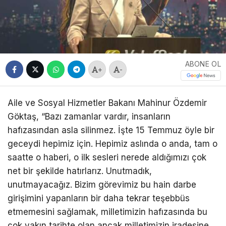
ABONE OL
+
-
Aile ve Sosyal Hizmetler Bakanı Mahinur Özdemir
Göktaş, “Bazı zamanlar vardır, insanların
hafızasından asla silinmez. İşte 15 Temmuz öyle bir
geceydi hepimiz için. Hepimiz aslında o anda, tam o
saatte o haberi, o ilk sesleri nerede aldığımızı çok
net bir şekilde hatırlarız. Unutmadık,
unutmayacağız. Bizim görevimiz bu hain darbe
girişimini yapanların bir daha tekrar teşebbüs
etmemesini sağlamak, milletimizin hafızasında bu
çok yakın tarihte olan ancak milletimizin iradesine