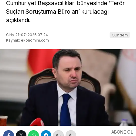
Cumhuriyet Başsavcılıkları bünyesinde ‘Terör
Suçları Soruşturma Büroları’ kurulacağı
açıklandı.
Giriş: 21-07-2026 07:24
Gündem
Kaynak: ekonomim.com
ABONE OL
+
-