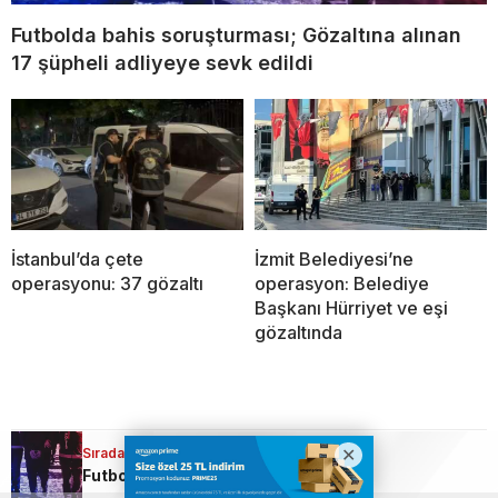
Futbolda bahis soruşturması; Gözaltına alınan
17 şüpheli adliyeye sevk edildi
İstanbul’da çete
İzmit Belediyesi’ne
operasyonu: 37 gözaltı
operasyon: Belediye
Başkanı Hürriyet ve eşi
gözaltında
Sıradaki Haber
Ana Sayfa
›
Gündem
Futbolda bahis soruşturması; Gözaltına alınan 17 şüpheli adliyeye sevk edildi