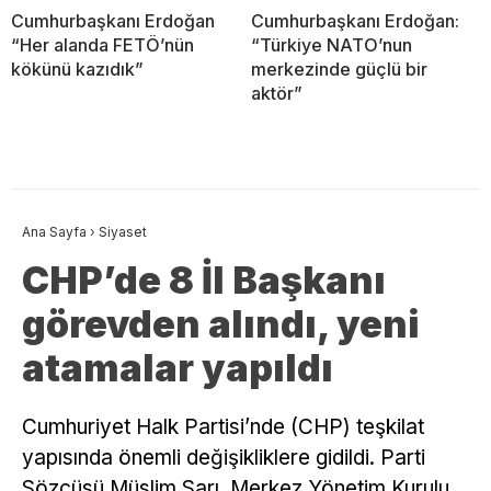
Cumhurbaşkanı Erdoğan
Cumhurbaşkanı Erdoğan:
“Her alanda FETÖ’nün
“Türkiye NATO’nun
kökünü kazıdık”
merkezinde güçlü bir
aktör”
Ana Sayfa
›
Siyaset
CHP’de 8 İl Başkanı
görevden alındı, yeni
atamalar yapıldı
Cumhuriyet Halk Partisi’nde (CHP) teşkilat
yapısında önemli değişikliklere gidildi. Parti
Sözcüsü Müslim Sarı, Merkez Yönetim Kurulu