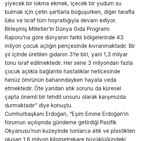
yiyecek bir lokma ekmek, içecek bir yudum su
bulmak için çetin şartlarla boğuşurken, diğer tarafta
lüks ve israf tüm hoyratlığıyla devam ediyor.
Birleşmiş Milletler’in Dünya Gıda Programı
Raporu’na göre dünyanın farklı bölgelerinde 43
milyon çocuk açlığın pençesinde kıvranmaktadır. Bir
yıl içinde üretilen gıdanın 3’te biri, yani 1,3 milyar
tonu israf edilmektedir. Her sene 3 milyondan fazla
çocuk açlıkla bağlantılı hastalıklar neticesinde
henüz ömrünün baharındayken hayata veda
etmektedir. Öte yandan atık sorunu da küresel
çapta önemli bir tehdit unsuru olarak karşımızda
durmaktadır” diye konuştu.
Cumhurbaşkanı Erdoğan, “Eşim Emine Erdoğan’ın
forumun açılışında gündeme getirdiği Pasifik
Okyanusu’nun kuzeyinde tonlarca atık ve plastikten
oluşan 1,6 milyon kilometrekare büyüklüğündeki