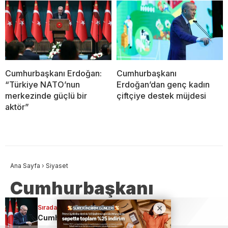
Cumhurbaşkanı Erdoğan:
Cumhurbaşkanı
“Türkiye NATO’nun
Erdoğan’dan genç kadın
merkezinde güçlü bir
çiftçiye destek müjdesi
aktör”
Ana Sayfa
›
Siyaset
Cumhurbaşkanı
Erdoğan “Her alanda
Sıradaki Haber
Cumhurbaşkanı Erdoğan “Her alanda FETÖ’nün kökünü kazıdık”