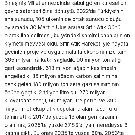
Birleşmiş Milletler nezdinde kabul gören küresel bir
çevre seferberliğine dönüştü. 2022’de Türkiye’nin
ana sunucu, 105 ülkenin de ortak sunucu olduğu
oylamada 30 Mart’ın Uluslararası Sıfır Atık Günü
olarak ilan edilmesi, bu yöndeki samimi çabaların en
kıymetli meyvesi oldu. Sıfır Atık Hareketi’yle hayata
geçirilen proje ve uygulamalarla ekonomimize tam
365 milyar lira katkı sağladık. 90 milyon ton atığı
geri kazandırdık. 613 milyon ağacın kesilmesini
engelledik. 36 milyon ağacın karbon salınımına
denk gelen 180 milyon ton sera gazı salınımının
önüne geçtik. 2 trilyon litre su, 270 milyar
kilovatsaat enerji, 60 milyar litre petrol ve 390
milyon metreküp atık depolama alanı tasarrufu
temin ettik. 2017’de yüzde 13 olan geri kazanım
oranımız, 2025’te yüzde 37,53’e, yani neredeyse 3
katına çıktı. Bu oranı 2035’te yüzde 60’a, 2053’te