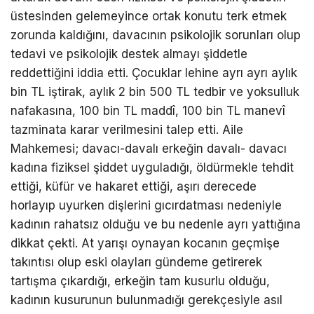
üstesinden gelemeyince ortak konutu terk etmek
zorunda kaldığını, davacının psikolojik sorunları olup
tedavi ve psikolojik destek almayı şiddetle
reddettiğini iddia etti. Çocuklar lehine ayrı ayrı aylık
bin TL iştirak, aylık 2 bin 500 TL tedbir ve yoksulluk
nafakasına, 100 bin TL maddî, 100 bin TL manevî
tazminata karar verilmesini talep etti. Aile
Mahkemesi; davacı-davalı erkeğin davalı- davacı
kadına fiziksel şiddet uyguladığı, öldürmekle tehdit
ettiği, küfür ve hakaret ettiği, aşırı derecede
horlayıp uyurken dişlerini gıcırdatması nedeniyle
kadının rahatsız olduğu ve bu nedenle ayrı yattığına
dikkat çekti. At yarışı oynayan kocanın geçmişe
takıntısı olup eski olayları gündeme getirerek
tartışma çıkardığı, erkeğin tam kusurlu olduğu,
kadının kusurunun bulunmadığı gerekçesiyle asıl