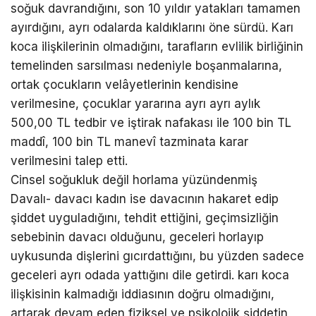
soğuk davrandığını, son 10 yıldır yatakları tamamen
ayırdığını, ayrı odalarda kaldıklarını öne sürdü. Karı
koca ilişkilerinin olmadığını, tarafların evlilik birliğinin
temelinden sarsılması nedeniyle boşanmalarına,
ortak çocukların velâyetlerinin kendisine
verilmesine, çocuklar yararına ayrı ayrı aylık
500,00 TL tedbir ve iştirak nafakası ile 100 bin TL
maddî, 100 bin TL manevî tazminata karar
verilmesini talep etti.
Cinsel soğukluk değil horlama yüzündenmiş
Davalı- davacı kadın ise davacının hakaret edip
şiddet uyguladığını, tehdit ettiğini, geçimsizliğin
sebebinin davacı olduğunu, geceleri horlayıp
uykusunda dişlerini gıcırdattığını, bu yüzden sadece
geceleri ayrı odada yattığını dile getirdi. karı koca
ilişkisinin kalmadığı iddiasının doğru olmadığını,
artarak devam eden fiziksel ve psikolojik şiddetin