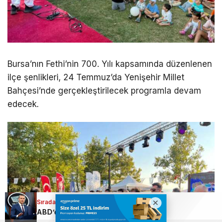
Bursa’nın Fethi’nin 700. Yılı kapsamında düzenlenen
ilçe şenlikleri, 24 Temmuz’da Yenişehir Millet
Bahçesi’nde gerçekleştirilecek programla devam
edecek.
Sıradaki Haber
Sıradaki Haber
İngöl’de facia: Şelaleden aşağı düştü!
ABD’den İran savaşı itirafı: Maliyet 37,5 milyar dolar