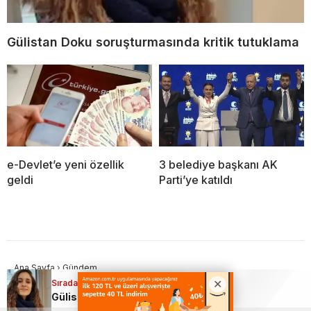
Gülistan Doku soruşturmasında kritik tutuklama
e-Devlet’e yeni özellik
3 belediye başkanı AK
geldi
Parti’ye katıldı
Ana Sayfa
›
Gündem
Sıradaki Haber
Gülistan Doku
Gülistan Doku soruşturmasında kritik tutuklama