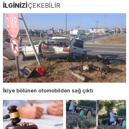
İLGİNİZİ
ÇEKEBİLİR
İkiye bölünen otomobilden sağ çıktı