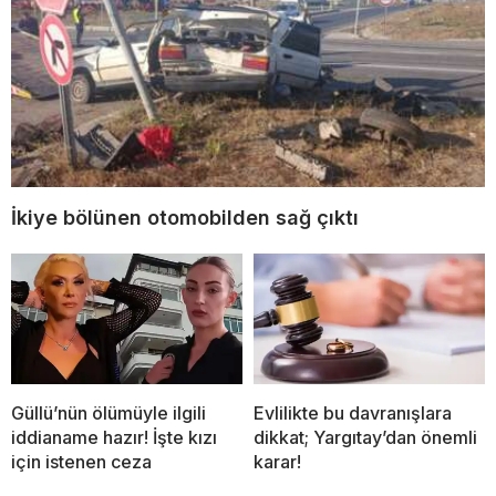
İkiye bölünen otomobilden sağ çıktı
Güllü’nün ölümüyle ilgili
Evlilikte bu davranışlara
iddianame hazır! İşte kızı
dikkat; Yargıtay’dan önemli
için istenen ceza
karar!