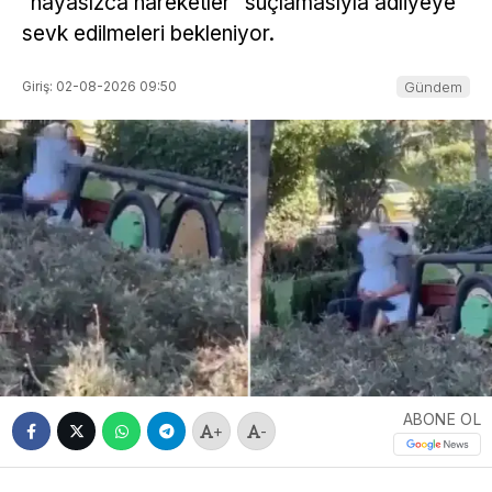
“hayasızca hareketler” suçlamasıyla adliyeye
sevk edilmeleri bekleniyor.
Giriş: 02-08-2026 09:50
Gündem
ABONE OL
+
-