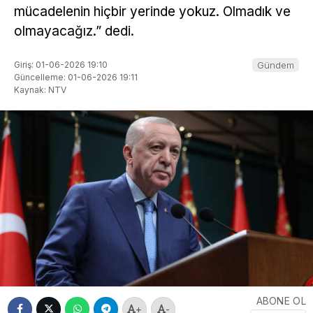
mücadelenin hiçbir yerinde yokuz. Olmadık ve
olmayacağız.” dedi.
Giriş: 01-06-2026 19:10
Gündem
Güncelleme: 01-06-2026 19:11
Kaynak: NTV
ABONE OL
+
-