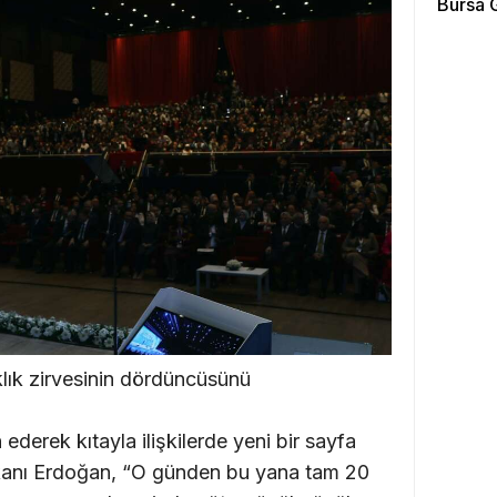
Bursa G
klık zirvesinin dördüncüsünü
n ederek kıtayla ilişkilerde yeni bir sayfa
kanı Erdoğan, “O günden bu yana tam 20