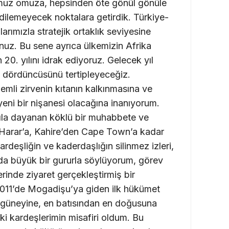
 omuz omuza, hepsinden öte gönül gönüle
 edilemeyecek noktalara getirdik. Türkiye-
larımızla stratejik ortaklık seviyesine
z. Bu sene ayrıca ülkemizin Afrika
 20. yılını idrak ediyoruz. Gelecek yıl
in dördüncüsünü tertipleyeceğiz.
emli zirvenin kıtanın kalkınmasına ve
yeni bir nişanesi olacağına inanıyorum.
zyıla dayanan köklü bir muhabbete ve
 Harar’a, Kahire’den Cape Town’a kadar
rdeşliğin ve kaderdaşlığın silinmez izleri,
unda büyük bir gururla söylüyorum, görev
rinde ziyaret gerçekleştirmiş bir
 2011’de Mogadişu’ya giden ilk hükümet
güneyine, en batısından en doğusuna
ki kardeşlerimin misafiri oldum. Bu