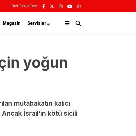
Bizi Takip Edin
Magazin
Servisler
için yoğun
lan mutabakatın kalıcı
ncak İsrail’in kötü sicili