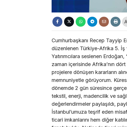
Cumhurbaşkanı Recep Tayyip Er
düzenlenen Türkiye-Afrika 5. İ
Yatırımcılara seslenen Erdoğan, “
zaman içerisinde Afrika’nın dört 
projelere dönüşen kararların alınd
memnuniyetle görüyorum. Küresel ti
dönemde 2 gün süresince gerçekle
tekstil, enerji, madencilik ve sağ
değerlendirmeler paylaşıldı, payla
İstanbul’umuza teşrif eden misafi
ticari imkanlarını hem diğer kat