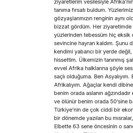
ziyaretlerim vesilesiyle Afrika’n
tanıma fırsatı buldum. Yüzlerimiz 
gözyaşlarımızın renginin aynı o
bizzat gördüm. Her ziyaretimde 
yüzlerinden tebessüm hiç eksik 
sevincine hayran kaldım. Şunu da 
kendimi yabancı bir yerde değil
hissettim. Ülkemizin tanınmış ş
evvel Afrika halklarına şöyle se
saçlı olduğuma. Ben Asyalıyım.
Afrikalıyım. Ağaçlar kendi dibine
benim orada aslanın ağzındadır 
ve ölünür benim orada 50’sine ba
Türkiye’nin de çok ciddi bir eko
bir dönemde yazılan bu mısralar,
Elbette 63 sene öncesinin o sancı