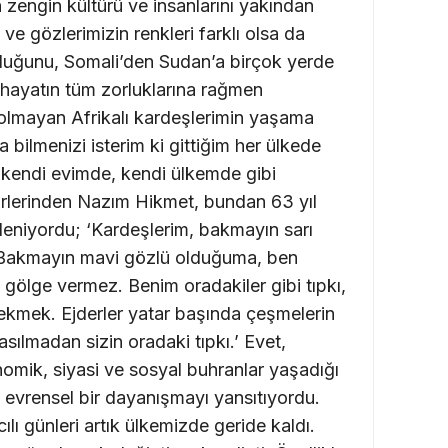
ın zengin kültürü ve insanlarını yakından
ve gözlerimizin renkleri farklı olsa da
lduğunu, Somali’den Sudan’a birçok yerde
hayatın tüm zorluklarına rağmen
olmayan Afrikalı kardeşlerimin yaşama
bilmenizi isterim ki gittiğim her ülkede
, kendi evimde, kendi ülkemde gibi
airlerinden Nazım Hikmet, bundan 63 yıl
sleniyordu; ‘Kardeşlerim, bakmayın sarı
 Bakmayın mavi gözlü olduğuma, ben
 gölge vermez. Benim oradakiler gibi tıpkı,
ekmek. Ejderler yatar başında çeşmelerin
sılmadan sizin oradaki tıpkı.’ Evet,
nomik, siyasi ve sosyal buhranlar yaşadığı
 evrensel bir dayanışmayı yansıtıyordu.
lı günleri artık ülkemizde geride kaldı.