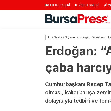
FOTO
GALERİ
VİDEO
GALERİ
Y
Ana Sayfa
›
Siyaset
›
Erdoğan: “Ateşkesin kal
Erdoğan: “A
çaba harcı
Cumhurbaşkanı Recep Tayyi
olması, kalıcı barışa zemi
dolayısıyla tedbiri ve tem