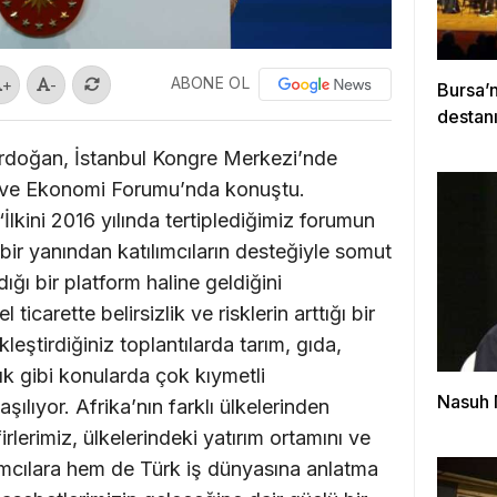
ABONE OL
+
-
Bursa’
destanı
doğan, İstanbul Kongre Merkezi’nde
ş ve Ekonomi Forumu’nda konuştu.
İlkini 2016 yılında tertiplediğimiz forumun
bir yanından katılımcıların desteğiyle somut
ığı bir platform haline geldiğini
carette belirsizlik ve risklerin arttığı bir
ştirdiğiniz toplantılarda tarım, gıda,
lık gibi konularda çok kıymetli
Nasuh 
şılıyor. Afrika’nın farklı ülkelerinden
rlerimiz, ülkelerindeki yatırım ortamını ve
ılımcılara hem de Türk iş dünyasına anlatma