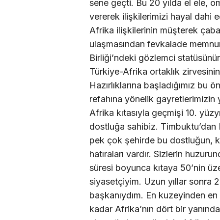
sene geçti. Bu 20 yılda el ele,
vererek ilişkilerimizi hayal dahi
Afrika ilişkilerinin müşterek çaba
ulaşmasından fevkalade memnunu
Birliği’ndeki gözlemci statüsünün
Türkiye-Afrika ortaklık zirvesin
Hazırlıklarına başladığımız bu ön
refahına yönelik gayretlerimizin 
Afrika kıtasıyla geçmişi 10. yü
dostluğa sahibiz. Timbuktu’dan
pek çok şehirde bu dostluğun, ka
hatıraları vardır. Sizlerin huzur
süresi boyunca kıtaya 50’nin üze
siyasetçiyim. Uzun yıllar sonra
başkanıydım. En kuzeyinden en 
kadar Afrika’nın dört bir yanında