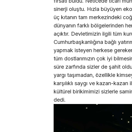
fırsatı buldu. Neticede ticari mü
sinerji oluştu. Hızla büyüyen eko
üç kıtanın tam merkezindeki coğ
dünyanın farklı bölgelerinden her
açıktır. Devletimizin ilgili tüm kur
Cumhurbaşkanlığına bağlı yatırım
yapmak isteyen herkese gereken
tüm dostlarımızın çok iyi bilme
süre zarfında sizler de şahit ol
yargı taşımadan, özellikle kims
karşılıklı saygı ve kazan-kazan i
kültürel birikimimizi sizlerle sa
dedi.