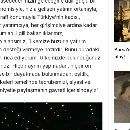
nasebetlerimizin geleceğine dair güçlü bir
nomisiyle, hızla gelişen yatırım ortamıyla,
rafi konumuyla Türkiye’nin kapısı,
 yatırımcıya, her girişimciye ardına kadar
umları, ilgili bakanlıklarımız,
 ajansımız, ülkemize huzurla yatırım
 desteği vermeye hazırdır. Bunu buradaki
Bursa’d
olay!
sini rica ediyorum. Ülkemizde bulunduğunuz
dunuz. Hiçbir ayrım yapmadan, hiçbir ön
eye bir dayatmada bulunmadan, eşitlik,
lkeleri temelinde tecrübemizi, siyasi ve
mimiyetle paylaşmanın gayreti içerisindeyiz”