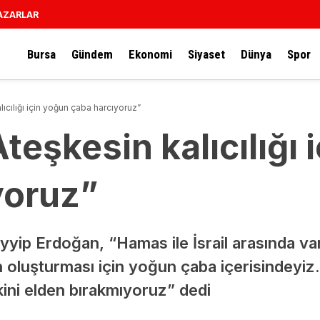
AZARLAR
Bursa
Gündem
Ekonomi
Siyaset
Dünya
Spor
ıcılığı için yoğun çaba harcıyoruz”
teşkesin kalıcılığı 
yoruz”
p Erdoğan, “Hamas ile İsrail arasında varı
n oluşturması için yoğun çaba içerisindeyiz. A
kini elden bırakmıyoruz” dedi