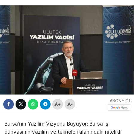
ABONE OL
+
-
Bursa’nın Yazılım Vizyonu Büyüyor:
Bursa iş
dünyasının yazılım ve teknoloji alanındaki nitelikli