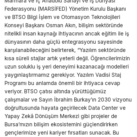
Marmara ve İç Anadolu Sanayi ve İş Dünyası
Federasyonu (
MARSİFED
)
Yönetim Kurulu Başkanı
ve BTSO Bilgi İşlem ve Otomasyon Teknolojileri
Konseyi Başkanı Osman Akın, bilişim sektöründe
nitelikli insan kaynağı ihtiyacının ancak eğitim ile iş
dünyasının daha güçlü entegrasyonu sayesinde
karşılanabileceğini belirterek, “Yazılım sektöründe
kısa süreli stajlar artık yeterli değil. Öğrencilerimizin
uzun soluklu iş yeri deneyimi kazanacağı modelleri
yaygınlaştırmamız gerekiyor. Yazılım Vadisi Staj
Programı bu anlamda önemli bir ihtiyaca cevap
veriyor. BTSO çatısı altında yürüttüğümüz
çalışmalar ve Sayın İbrahim Burkay’ın 2030 vizyonu
doğrultusunda hayata geçirilecek Data Center ve
Yapay Zekâ Dönüşüm Me
rkezi gibi projeler de
Bursa’mızın
bilişim ekosistemini güçlendirirken
gençlerimize yeni kariyer fırsatları sunacak. Bu