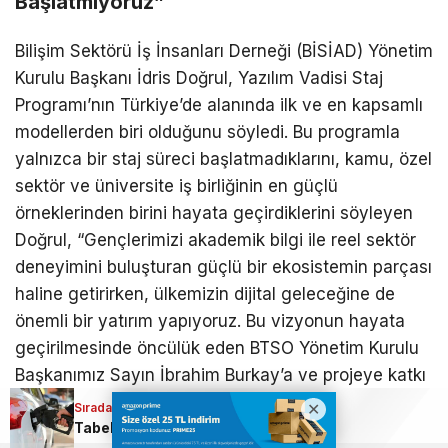
Başlatmıyoruz”
Bilişim Sektörü İş İnsanları Derneği (
BİSİAD
)
Yönetim
Kurulu Başkanı İdris Doğrul, Yazılım Vadisi Staj
Programı’nın Türkiye’de alanında ilk ve en kapsamlı
modellerden biri olduğunu söyledi. Bu programla
yalnızca bir staj süreci başlatmadıklarını, kamu, özel
sektör ve üniversite iş birliğinin en güçlü
örneklerinden birini hayata geçirdiklerini söyleyen
Doğrul, “Gençlerimizi akademik bilgi ile reel sektör
deneyimini buluşturan güçlü bir ekosistemin parçası
haline getirirken, ülkemizin dijital
geleceğine de
önemli bir yatırım yapıyoruz. Bu vizyonun hayata
geçirilmesinde öncülük eden BTSO Yönetim Kurulu
Başkanımız Sayın İbrahim Burkay’a ve projeye katkı
sunan tüm paydaşlarımıza teşekkür ediyorum.
Sıradaki Haber
Tabela değişiyor, dev zam geliyor
Yazılım Vadisi’nin, gençlerimizin enerjisi ve