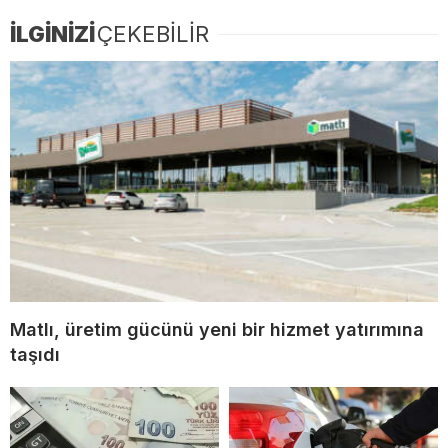
İLGİNİZİ
ÇEKEBİLİR
Matlı, üretim gücünü yeni bir hizmet yatırımına
taşıdı