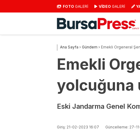
FOTO
GALERİ
VİDEO
GALERİ
Y
Ana Sayfa
›
Gündem
›
Emekli Orgeneral Şen
Emekli Org
yolcuğuna 
Eski Jandarma Genel Komu
Giriş: 21-02-2023 16:07
Güncelleme: 27-11-