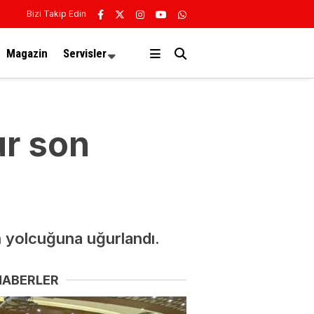
Bizi Takip Edin
Magazin
Servisler
ur son
 yolcuğuna uğurlandı.
HABERLER