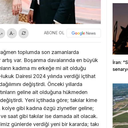
ABONE OL
+
-
 rağmen toplumda son zamanlarda
r artış var. Boşanma davalarında en büyük
İran: “
ınların kadıma mı erkeğe mi ait olduğu
senary
ukuk Dairesi 2024 yılında verdiği içtihat
dağılımını değiştirdi. Önceki yıllarda
ltınların geline ait olduğuna hükmeden
eğiştirdi. Yeni içtihada göre; takılar kime
k, kolye gibi kadına özgü ziynetler geline;
 ve saat gibi takılar ise damada ait olacak.
miz günlerde verdiği yeni bir kararda; takı