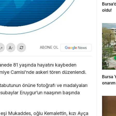
Bursa’d
oldu!
ABONE OL
+
-
tanede 81 yaşında hayatını kaybeden
miye Camisi’nde askeri tören düzenlendi.
Bursa Y
onarım 
 tabutunun önüne fotoğrafı ve madalyaları
subaylar Eruygur’un naaşının başında
 eşi Mukaddes, oğlu Kemalettin, kızı Ayça