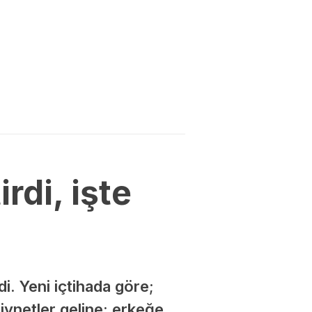
rdi, işte
di. Yeni içtihada göre;
ziynetler geline; erkeğe