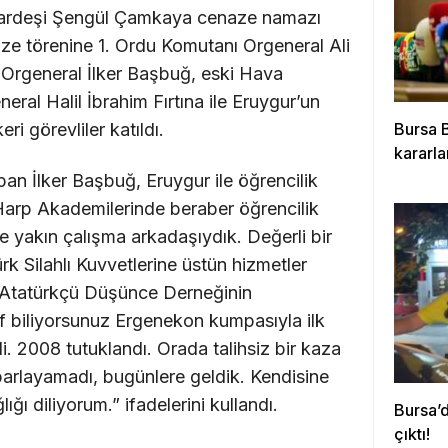
z kardeşi Şengül Çamkaya cenaze namazı
naze törenine 1. Ordu Komutanı Orgeneral Ali
 Orgeneral İlker Başbuğ, eski Hava
ral Halil İbrahim Fırtına ile Eruygur’un
eri görevliler katıldı.
Bursa B
kararla
an İlker Başbuğ, Eruygur ile öğrencilik
, “Harp Akademilerinde beraber öğrencilik
 yakın çalışma arkadaşıydık. Değerli bir
ürk Silahlı Kuvvetlerine üstün hizmetler
a Atatürkçü Düşünce Derneğinin
f biliyorsunuz Ergenekon kumpasıyla ilk
di. 2008 tutuklandı. Orada talihsiz bir kaza
parlayamadı, bugünlere geldik. Kendisine
ığı diliyorum.” ifadelerini kullandı.
Bursa’d
çıktı!