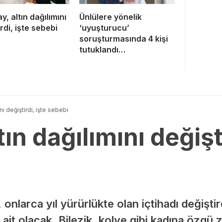
y, altın dağılımını
Ünlülere yönelik
rdi, işte sebebi
‘uyuşturucu’
soruşturmasında 4 kişi
tutuklandı…
ını değiştirdi, işte sebebi
tın dağılımını değişti
onlarca yıl yürürlükte olan içtihadı değiştir
a ait olacak. Bilezik, kolye gibi kadına özgü 