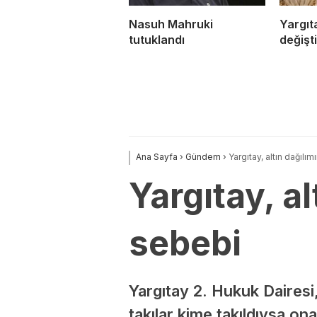
Nasuh Mahruki
Yargıta
tutuklandı
değişti
Ana Sayfa
›
Gündem
›
Yargıtay, altın dağılım
Yargıtay, al
sebebi
Yargıtay 2. Hukuk Dairesi, 
takılar kime takıldıysa on