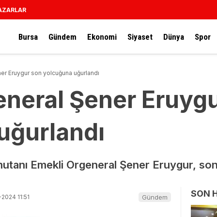
AZARLAR
Bursa
Gündem
Ekonomi
Siyaset
Dünya
Spor
er Eruygur son yolcuğuna uğurlandı
eneral Şener Eruyg
uğurlandı
tanı Emekli Orgeneral Şener Eruygur, son
SON 
2024 11:51
Gündem