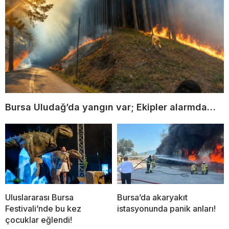
Bursa Uludağ’da yangın var; Ekipler alarmda…
Uluslararası Bursa
Bursa’da akaryakıt
Festivali’nde bu kez
istasyonunda panik anları!
çocuklar eğlendi!