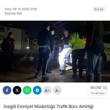
Giriş: 08-11-2025 12:58
Bursa
Kaynak: İHA
ABONE OL
+
-
İnegöl Emniyet Müdürlüğü Trafik Büro Amirliği