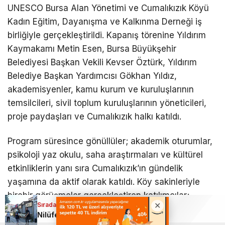
UNESCO Bursa Alan Yönetimi ve Cumalıkızık Köyü
Kadın Eğitim, Dayanışma ve Kalkınma Derneği iş
birliğiyle gerçekleştirildi. Kapanış törenine Yıldırım
Kaymakamı Metin Esen, Bursa Büyükşehir
Belediyesi Başkan Vekili Kevser Öztürk, Yıldırım
Belediye Başkan Yardımcısı Gökhan Yıldız,
akademisyenler, kamu kurum ve kuruluşlarının
temsilcileri, sivil toplum kuruluşlarının yöneticileri,
proje paydaşları ve Cumalıkızık halkı katıldı.
Program süresince gönüllüler; akademik oturumlar,
psikoloji yaz okulu, saha araştırmaları ve kültürel
etkinliklerin yanı sıra Cumalıkızık’ın gündelik
yaşamına da aktif olarak katıldı. Köy sakinleriyle
birebir görüşmeler gerçekleştiren katılımcılar;
Sıradaki Haber
düğünlere, cenazelere ve geleneksel köy
Nilüfer’de kapsamlı bir denetim; Kaldırımlar temizlendi
buluşmalarına iştirak ederek yerel yaşamı ve somut