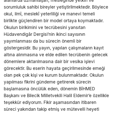
alanlarda uzmanlaşan, mesleğinde yetkin ve
sorumluluk sahibi bireyler yetiştirilmektedir. Böylece
okul, ilmî, meslekî yeterliliği ve manevi temeli
birlikte güçlendiren bir model ortaya koymaktadır.
Okulun birikimini ve tecrübesini yansıtan
Hüdavendigâr Dergisi’nin ikinci sayısının
yayımlanması da bu sürecin önemli bir
göstergesidir. Bu yayın, yapılan çalışmaların kayıt
altına alınmasına ve elde edilen tecrübenin gelecek
dönemlere aktarılmasına dair bir vesika işlevi
görecektir. Bu eserin hayata geçirilmesinde emeği
olan pek çok kişi ve kurum bulunmaktadır. Okulun
yapılması fikrini gündeme getirerek sürecin
başlamasına öncülük eden, dönemin BİHMED
Başkanı ve Bilecik Milletvekili Halil Eldemir’e özellikle
teşekkür ediyorum. Fikir aşamasından itibaren
süreci yakından takip etmiş ve mütevelli heyeti