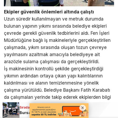
Ekipler güvenlik önlemleri altında çalıştı
Uzun süredir kullanılmayan ve metruk durumda
bulunan yapının yıkımı sırasında belediye ekipleri
çevrede gerekli güvenlik tedbirlerini aldı. Fen İşleri
Müdürlüğüne bağlı iş makineleriyle gerçekleştirilen
çalışmada, yıkım sırasında oluşan tozun çevreye
yayılmasını azaltmak amacıyla belediyeye ait
arazözle sulama çalışması da gerçekleştirildi.
İş makinesinin kontrollü şekilde gerçekleştirdiği
yıkımın ardından ortaya çıkan yapı kalıntılarının
kaldırılması ve alanın temizlenmesine yönelik
çalışma yürütüldü. Belediye Başkanı Fatih Karabatı
da çalışmaları yerinde takip ederek ekiplerden bilgi
aldı. Programa Dağkadı Mahalle Muhtarı Fahri San
Sıradaki Haber
Sıradaki Haber
da katıldı.
Bursa’da yüreklerin ağza geldiği an; Yolcu otobüsü kadına çarptı
Karacabey’de metruk yapılar tek tek yıkılıyor