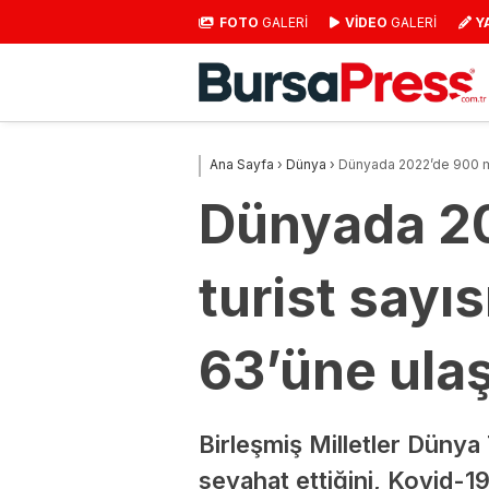
FOTO
GALERİ
VİDEO
GALERİ
Y
Ana Sayfa
›
Dünya
›
Dünyada 2022’de 900 mi
Dünyada 2
turist sayı
63’üne ulaş
Birleşmiş Milletler Düny
seyahat ettiğini, Kovid-1