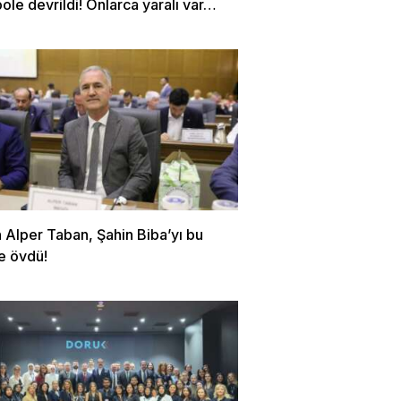
le devrildi! Onlarca yaralı var…
 Alper Taban, Şahin Biba’yı bu
e övdü!