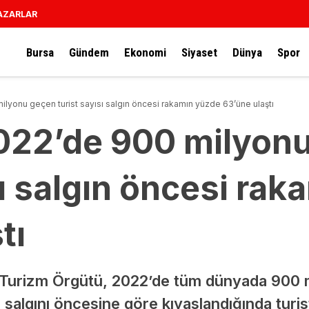
AZARLAR
Bursa
Gündem
Ekonomi
Siyaset
Dünya
Spor
lyonu geçen turist sayısı salgın öncesi rakamın yüzde 63’üne ulaştı
022’de 900 milyon
sı salgın öncesi ra
tı
a Turizm Örgütü, 2022’de tüm dünyada 900 m
9 salgını öncesine göre kıyaslandığında turi