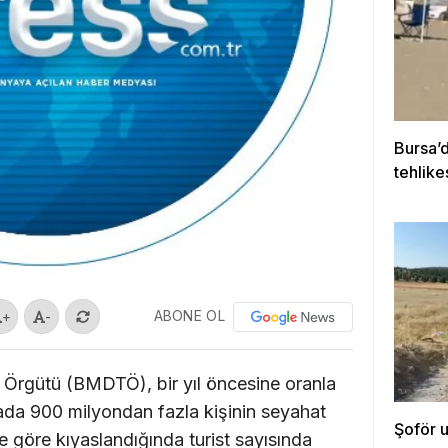
Bursa’d
tehlike
kurtar
ABONE OL
+
-
m Örgütü (BMDTÖ), bir yıl öncesine oranla
yada 900 milyondan fazla kişinin seyahat
Şoför 
ne göre kıyaslandığında turist sayısında