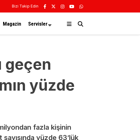
Bizi Takip Edin
Magazin
Servisler
u geçen
kamın yüzde
ilyondan fazla kişinin
st sayısında yüzde 63’lük