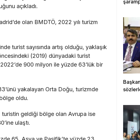
şarampo
uğunu açıkladı.
adrid’de olan BMDTÖ, 2022 yılı turizm
de turist sayısında artış olduğu, yaklaşık
n öncesindeki (2019) dünyadaki turist
 2022’de 900 milyon ile yüzde 63’lük bir
Başkan
 83’ünü yakalayan Orta Doğu, turizmde
sözlerl
bölge oldu.
 turistin geldiği bölge olan Avrupa ise
0’ine ulaştı.
üzde 65, Asya ve Pasifik’te yüzde 23