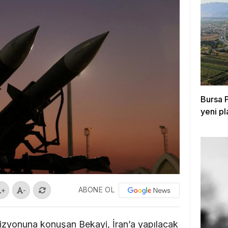
Bursa P
yeni p
ABONE OL
+
-
izyonuna konuşan Bekayi, İran’a yapılacak