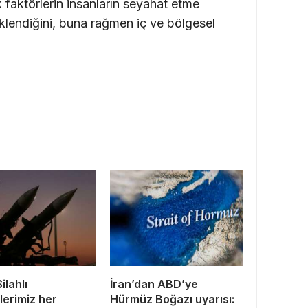
 faktörlerin insanların seyahat etme
eklendiğini, buna rağmen iç ve bölgesel
.
Silahlı
İran’dan ABD’ye
lerimiz her
Hürmüz Boğazı uyarısı: