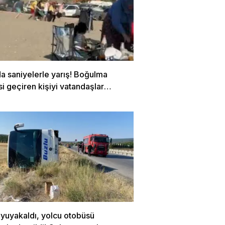
a saniyelerle yarış! Boğulma
si geçiren kişiyi vatandaşlar
dı…
uyuyakaldı, yolcu otobüsü