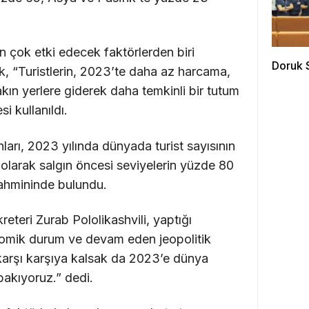
 çok etki edecek faktörlerden biri
Doruk 
k, “Turistlerin, 2023’te daha az harcama,
kın yerlere giderek daha temkinli bir tutum
i kullanıldı.
rı, 2023 yılında dünyada turist sayısının
 olarak salgın öncesi seviyelerin yüzde 80
tahmininde bulundu.
eri Zurab Pololikashvili, yaptığı
omik durum ve devam eden jeopolitik
la karşı karşıya kalsak da 2023’e dünya
 bakıyoruz.” dedi.