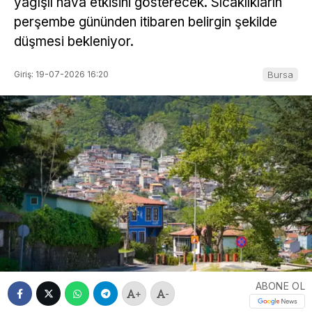
yağışlı hava etkisini gösterecek. Sıcaklıkların
perşembe gününden itibaren belirgin şekilde
düşmesi bekleniyor.
Giriş: 19-07-2026 16:20
Bursa
ABONE OL
+
-