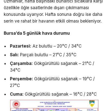
Uzmanlar, hafta başındaki bunaltıcı sıcaklara karşı
özellikle öğle saatlerinde dışarı çıkılmaması
konusunda uyarıyor. Hafta sonuna doğru ise daha
serin ve rahat bir havanın etkili olması bekleniyor.
Bursa’da 5 günlük hava durumu
Pazartesi:
Az bulutlu – 20°C / 34°C
Salı:
Parçalı bulutlu – 21°C / 35°C
Çarşamba:
Gökgürültülü sağanak – 21°C /
34°C
Perşembe:
Gökgürültülü sağanak – 19°C /
27°C
Cuma:
Gökgürültülü sağanak – 16°C / 28°C