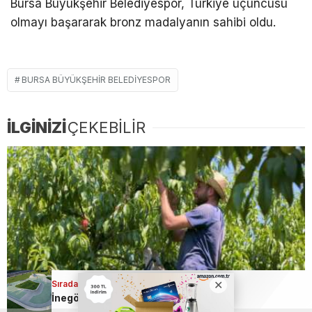
Bursa Büyükşehir Belediyespor, Türkiye üçüncüsü
olmayı başararak bronz madalyanın sahibi oldu.
BURSA BÜYÜKŞEHIR BELEDIYESPOR
İLGİNİZİ
ÇEKEBİLİR
Sıradaki Haber
İnegöl’de gençlere güzel haber; Yeni kaykay park yapılacak