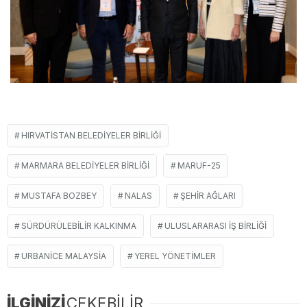
HIRVATISTAN BELEDIYELER BIRLIĞI
MARMARA BELEDIYELER BIRLIĞI
MARUF-25
MUSTAFA BOZBEY
NALAS
ŞEHIR AĞLARI
SÜRDÜRÜLEBILIR KALKINMA
ULUSLARARASI IŞ BIRLIĞI
URBANICE MALAYSIA
YEREL YÖNETIMLER
İLGİNİZİ
ÇEKEBİLİR