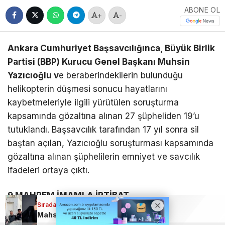
ABONE OL
+
-
Ankara Cumhuriyet Başsavcılığınca, Büyük Birlik
Partisi (BBP) Kurucu Genel Başkanı Muhsin
Yazıcıoğlu v
e beraberindekilerin bulunduğu
helikopterin düşmesi sonucu hayatlarını
kaybetmeleriyle ilgili yürütülen soruşturma
kapsamında gözaltına alınan 27 şüpheliden 19’u
tutuklandı. Başsavcılık tarafından 17 yıl sonra sil
baştan açılan, Yazıcıoğlu soruşturması kapsamında
gözaltına alınan şüphelilerin emniyet ve savcılık
ifadeleri ortaya çıktı.
9 MAHREM İMAMLA İRTİBAT
Sıradaki Haber
Mahsun Kırmızıgül’den Haluk Levent’e; Gerçekten değdi mi Haluk?
Sivil Kaza Kırım ekibinde görevli olmamasına