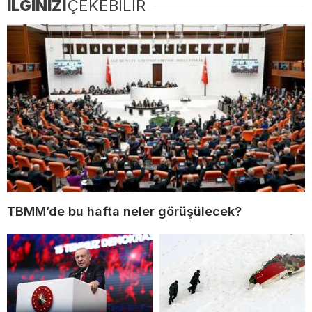
İLGİNİZİ
ÇEKEBİLİR
TBMM’de bu hafta neler görüşülecek?