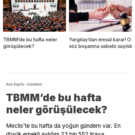
TBMM’de bu hafta neler
Yargıtay’dan emsal karar! O
görüşülecek?
söz boşanma sebebi sayıldı
Ana Sayfa
›
Gündem
TBMM’de bu hafta
neler görüşülecek?
Meclis’te bu hafta da yoğun gündem var. En
düşük emekli aylığını 23 bin 552 liraya