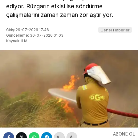
ediyor. Rüzgarın etkisi ise söndürme
çalışmalarını zaman zaman zorlaştırıyor.
Giriş: 29-07-2026 17:46
Genel Haberler
Güncelleme: 30-07-2026 01:03
Kaynak: İHA
ABONE OL
+
-