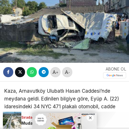
ABONE OL
+
-
Kaza, Arnavutköy Ulubatlı Hasan Caddesi’nde
meydana geldi. Edinilen bilgiye göre, Eyüp A. (22)
idaresindeki 34 NYC 471 plakalı otomobil, cadde
üzerinde seyir halindeyken kontrolden çıktı. Yolda
Sıradaki Haber
Sıradaki Haber
savrularak manevralar yapan otomobil, yol
Mudanya Bulvarı’nda istinat duvarı çalışması başlıyor
Arnavutköy’de kontrolden çıkan otomobil eve daldı: 5 yaralı