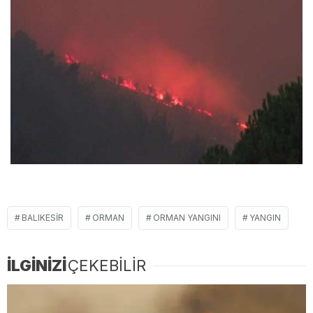
BALIKESIR
ORMAN
ORMAN YANGINI
YANGIN
İLGİNİZİ
ÇEKEBİLİR