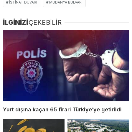
ISTINAT DUVARI
MUDANYA BULVARI
İLGİNİZİ
ÇEKEBİLİR
Yurt dışına kaçan 65 firari Türkiye’ye getirildi