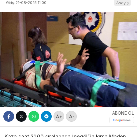
Giriş: 21-08-2025 11:00
Asayiş
ABONE OL
+
-
Kaza saat 21.00 sıralarında İnegöl’ün kırsa Maden