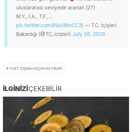
uluslararası seviyede aranan (27)
M.Y., İ.A., T.F.,…
pic.twitter.com/lNu08mCC3j
— T.C. İçişleri
Bakanlığı (@TC_icisleri)
July 28, 2026
YURT DIŞINA KAÇAN 65 FIRARI
İLGİNİZİ
ÇEKEBİLİR