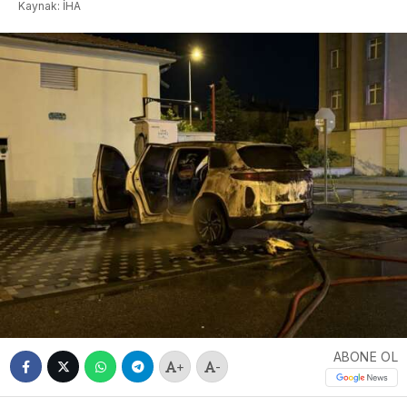
Kaynak: İHA
ABONE OL
+
-