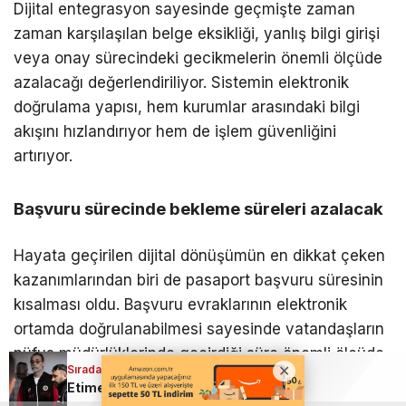
Dijital entegrasyon sayesinde geçmişte zaman
zaman karşılaşılan belge eksikliği, yanlış bilgi girişi
veya onay sürecindeki gecikmelerin önemli ölçüde
azalacağı değerlendiriliyor. Sistemin elektronik
doğrulama yapısı, hem kurumlar arasındaki bilgi
akışını hızlandırıyor hem de işlem güvenliğini
artırıyor.
Başvuru sürecinde bekleme süreleri azalacak
Hayata geçirilen dijital dönüşümün en dikkat çeken
kazanımlarından biri de pasaport başvuru süresinin
kısalması oldu. Başvuru evraklarının elektronik
ortamda doğrulanabilmesi sayesinde vatandaşların
nüfus müdürlüklerinde geçirdiği süre önemli ölçüde
Sıradaki Haber
düşecek.
Etimesgut Belediye Başkanı Erdal Beşikçioğlu tutuklandı