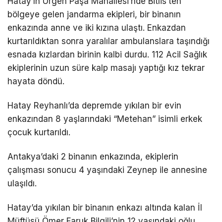
Hatay’ın Ürgen Paşa Mahallesi’nde Bitlis’ten
bölgeye gelen jandarma ekipleri, bir binanın
enkazında anne ve iki kızına ulaştı. Enkazdan
kurtarıldıktan sonra yaralılar ambulanslara taşındığı
esnada kızlardan birinin kalbi durdu. 112 Acil Sağlık
ekiplerinin uzun süre kalp masajı yaptığı kız tekrar
hayata döndü.
Hatay Reyhanlı’da depremde yıkılan bir evin
enkazından 8 yaşlarındaki “Metehan” isimli erkek
çocuk kurtarıldı.
Antakya’daki 2 binanın enkazında, ekiplerin
çalışması sonucu 4 yaşındaki Zeynep ile annesine
ulaşıldı.
Hatay’da yıkılan bir binanın enkazı altında kalan İl
Müftüsü Ömer Faruk Bilgili’nin 12 yaşındaki oğlu