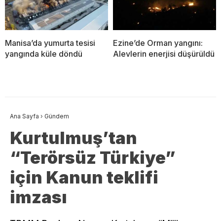
Manisa’da yumurta tesisi
Ezine’de Orman yangını:
yangında küle döndü
Alevlerin enerjisi düşürüldü
Ana Sayfa
›
Gündem
Kurtulmuş’tan
“Terörsüz Türkiye”
için Kanun teklifi
imzası