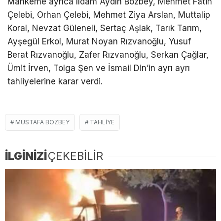
Mahkeme ayrıca Ildam Aydın Bozbey, Mehmet Fatih
Çelebi, Orhan Çelebi, Mehmet Ziya Arslan, Muttalip
Koral, Nevzat Güleneli, Sertaç Aşlak, Tarık Tarım,
Ayşegül Erkol, Murat Noyan Rızvanoğlu, Yusuf
Berat Rızvanoğlu, Zafer Rızvanoğlu, Serkan Çağlar,
Ümit İrven, Tolga Şen ve İsmail Din’in ayrı ayrı
tahliyelerine karar verdi.
MUSTAFA BOZBEY
TAHLIYE
İLGİNİZİ
ÇEKEBİLİR