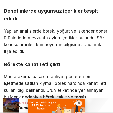
Denetimlerde uygunsuz içerikler tespit
edildi
Yapılan analizlerde börek, yoğurt ve iskender döner
ürünlerinde mevzuata aykırı içerikler bulundu. Söz
konusu ürünler, kamuoyunun bilgisine sunularak
ifşa edildi.
Börekte kanatlı eti çıktı
Mustafakemalpaşa’da faaliyet gösteren bir
işletmede satılan kıymalı börek harcında kanatlı eti
kullanıldığı belirlendi. Ürün etiketinde yer almayan
bu içerik nedeniyle börek, taklit ve tağşiş
Sıradaki Haber
Sıradaki Haber
kapsamında değerlendirildi.
Bursa’da yangın faciası: 1 kişi hayatını kaybetti
Bursa’da gıdada şok liste! 3 ürün ifşa edildi