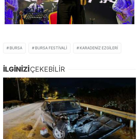
BURSA
BURSA FESTIVALI
KARADENIZ EZGILERI
İLGİNİZİ
ÇEKEBİLİR