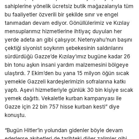
sahiplerine yönelik ücretsiz butik mağazalarıyla tüm
bu faaliyetler özverili bir şekilde sınır ve engel
tanımadan devam ediyor. Gönüllülerimiz ve Kızılay
mensuplarımız hizmetlerine ihtiyaç duyulan her
yerde adeta arı gibi çalışıyor. Netenyahu’nun başını
çektiği siyonist soykırım şebekesinin saldırılarını
sürdürdüğü Gazze’de Kızılay’ımız bugüne kadar 26
bin tonu aşkın insani yardım malzemesini bölgeye
ulaştırdı. 7 Ekim’den bu yana 15 milyon öğün sıcak
yemekle Gazzeli kardeşlerimizin sofralarına katkı
yaptı. Aşevi hizmetleriyle günlük 30 bin kişiye sıcak
yemek dağıttı. Vekaletle kurban kampanyası ile
Gazze için 22 bin 757 hisse kurban kesti” diye
konuştu.
“Bugün Hitler’in yolundan gidenler böyle devam
ederlerse akıbetleri de tarihteki diğer zalimler gibi