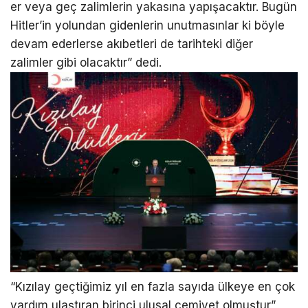
er veya geç zalimlerin yakasına yapışacaktır. Bugün
Hitler’in yolundan gidenlerin unutmasınlar ki böyle
devam ederlerse akıbetleri de tarihteki diğer
zalimler gibi olacaktır” dedi.
“Kızılay geçtiğimiz yıl en fazla sayıda ülkeye en çok
yardım ulaştıran birinci ulusal cemiyet olmuştur”