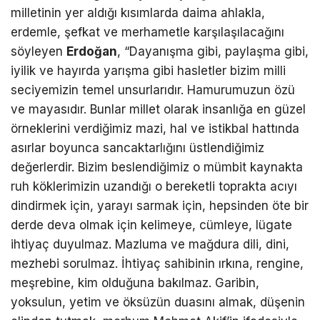
milletinin yer aldığı kısımlarda daima ahlakla,
erdemle, şefkat ve merhametle karşılaşılacağını
söyleyen
Erdoğan
, “Dayanışma gibi, paylaşma gibi,
iyilik ve hayırda yarışma gibi hasletler bizim milli
seciyemizin temel unsurlarıdır. Hamurumuzun özü
ve mayasıdır. Bunlar millet olarak insanlığa en güzel
örneklerini verdiğimiz mazi, hal ve istikbal hattında
asırlar boyunca sancaktarlığını üstlendiğimiz
değerlerdir. Bizim beslendiğimiz o mümbit kaynakta
ruh köklerimizin uzandığı o bereketli toprakta acıyı
dindirmek için, yarayı sarmak için, hepsinden öte bir
derde deva olmak için kelimeye, cümleye, lügate
ihtiyaç duyulmaz. Mazluma ve mağdura dili, dini,
mezhebi sorulmaz. İhtiyaç sahibinin ırkına, rengine,
meşrebine, kim olduğuna bakılmaz. Garibin,
yoksulun, yetim ve öksüzün duasını almak, düşenin