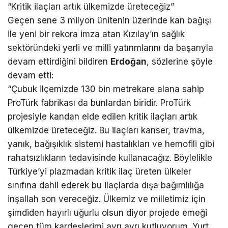
“Kritik ilaçları artık ülkemizde üreteceğiz”
Geçen sene 3 milyon ünitenin üzerinde kan bağışı
ile yeni bir rekora imza atan Kızılay’ın sağlık
sektöründeki yerli ve milli yatırımlarını da başarıyla
devam ettirdiğini bildiren
Erdoğan
, sözlerine şöyle
devam etti:
“Çubuk ilçemizde 130 bin metrekare alana sahip
ProTürk fabrikası da bunlardan biridir. ProTürk
projesiyle kandan elde edilen kritik ilaçları artık
ülkemizde üreteceğiz. Bu ilaçları kanser, travma,
yanık, bağışıklık sistemi hastalıkları ve hemofili gibi
rahatsızlıkların tedavisinde kullanacağız. Böylelikle
Türkiye’yi plazmadan kritik ilaç üreten ülkeler
sınıfına dahil ederek bu ilaçlarda dışa bağımlılığa
inşallah son vereceğiz. Ülkemiz ve milletimiz için
şimdiden hayırlı uğurlu olsun diyor projede emeği
geçen tüm kardeşlerimi ayrı ayrı kutluyorum. Yurt