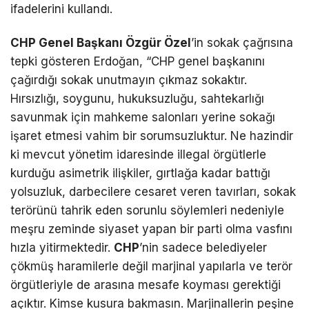
ifadelerini kullandı.
CHP Genel Başkanı Özgür Özel
’in sokak çağrısına
tepki gösteren Erdoğan, “CHP genel başkanını
çağırdığı sokak unutmayın çıkmaz sokaktır.
Hırsızlığı, soygunu, hukuksuzluğu, sahtekarlığı
savunmak için mahkeme salonları yerine sokağı
işaret etmesi vahim bir sorumsuzluktur. Ne hazindir
ki mevcut yönetim idaresinde illegal örgütlerle
kurduğu asimetrik ilişkiler, gırtlağa kadar battığı
yolsuzluk, darbecilere cesaret veren tavırları, sokak
terörünü tahrik eden sorunlu söylemleri nedeniyle
meşru zeminde siyaset yapan bir parti olma vasfını
hızla yitirmektedir.
CHP
’nin sadece belediyeler
çökmüş haramilerle değil marjinal yapılarla ve terör
örgütleriyle de arasına mesafe koyması gerektiği
açıktır. Kimse kusura bakmasın. Marjinallerin peşine