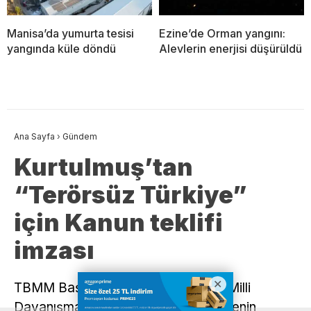
Manisa’da yumurta tesisi
Ezine’de Orman yangını:
yangında küle döndü
Alevlerin enerjisi düşürüldü
Ana Sayfa
›
Gündem
Kurtulmuş’tan
“Terörsüz Türkiye”
için Kanun teklifi
imzası
TBMM Başkanı Numan Kurtulmuş, “Milli
Dayanışma ve Toplumsal Bütünleşmenin