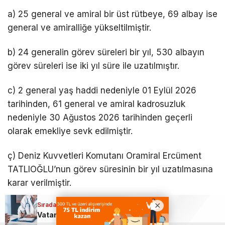
a) 25 general ve amiral bir üst rütbeye, 69 albay ise
general ve amiralliğe yükseltilmiştir.
b) 24 generalin görev süreleri bir yıl, 530 albayın
görev süreleri ise iki yıl süre ile uzatılmıştır.
c) 2 general yaş haddi nedeniyle 01 Eylül 2026
tarihinden, 61 general ve amiral kadrosuzluk
nedeniyle 30 Ağustos 2026 tarihinden geçerli
olarak emekliye sevk edilmiştir.
ç) Deniz Kuvvetleri Komutanı Oramiral Ercüment
TATLIOĞLU’nun görev süresinin bir yıl uzatılmasına
karar verilmiştir.
Sıradaki Haber
d) Hava Kuvvetleri Komutanı Orgeneral Ziya Cemal
Vatandaşları yakından ilgilendiren haber: Artık hastaneye gitmeye gerek yok
KADIOĞLU kadrosuzluk nedeniyle emekliye sevk