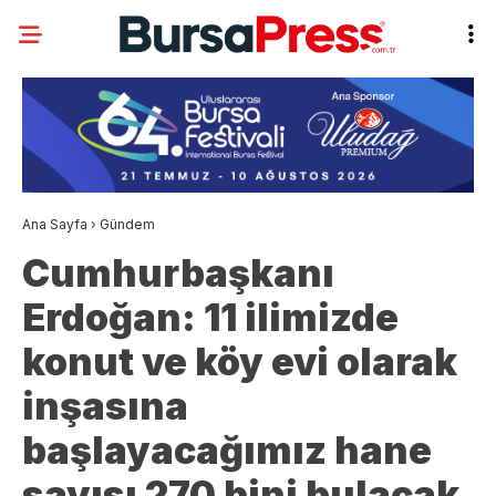
Ana Sayfa
›
Gündem
Cumhurbaşkanı
Erdoğan: 11 ilimizde
konut ve köy evi olarak
inşasına
başlayacağımız hane
sayısı 270 bini bulacak