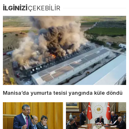
İLGİNİZİ
ÇEKEBİLİR
Manisa’da yumurta tesisi yangında küle döndü