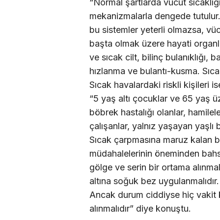
“Normal şartlarda vücut sıcaklı
mekanizmalarla dengede tutulur.
bu sistemler yeterli olmazsa, vüc
başta olmak üzere hayati organla
ve sıcak cilt, bilinç bulanıklığı, 
hızlanma ve bulantı-kusma. Sıcak
Sıcak havalardaki riskli kişileri i
“5 yaş altı çocuklar ve 65 yaş üz
böbrek hastalığı olanlar, hamileler
çalışanlar, yalnız yaşayan yaşlı b
Sıcak çarpmasına maruz kalan bir
müdahalelerinin öneminden bahs
gölge ve serin bir ortama alınmal
altına soğuk bez uygulanmalıdır.
Ancak durum ciddiyse hiç vakit 
alınmalıdır” diye konuştu.