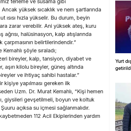
ğımız terleme ve susama gibi
 Ancak yüksek sıcaklık ve nem şartlarında
ut ısısı hızla yükselir. Bu durum, beyin
ra zarar verebilir. Ani yüksek ateş, kuru
baş ağrısı, halüsinasyon, kalp atışlarında
 çarpmasının belirtilerindendir.”
se Kemahlı şöyle sıraladı;
eri bireyler, kalp, tansiyon, diyabet ve
Yurt dı
, aşırı kilolu bireyler, güneş altında
getirild
ireyler ve ihtiyaç sahibi hastalar.”
 kişiye yapılması gereken ilk
eden Uzm. Dr. Murat Kemahlı, “Kişi hemen
ı, giysileri gevşetilmeli, boyun ve koltuk
 Şuuru açıksa su içmesi sağlanmalıdır.
kaybetmeden 112 Acil Ekiplerinden yardım