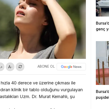
Bursa’d
genç y
ABONE OL
+
-
 hızla 40 derece ve üzerine çıkması ile
ndıran klinik bir tablo olduğunu vurgulayan
Bursa’
stalıkları Uzm. Dr. Murat Kemahlı, şu
puşidel