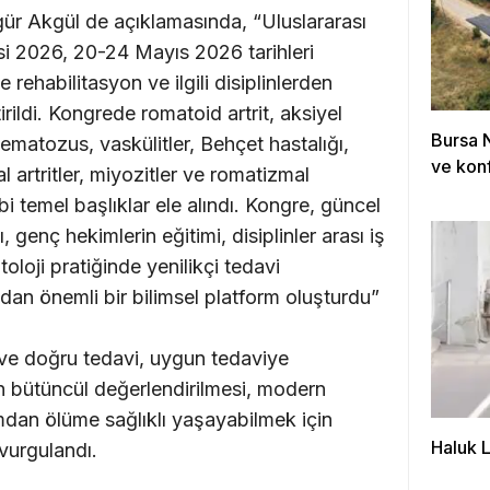
ür Akgül de açıklamasında, “Uluslararası
si 2026, 20-24 Mayıs 2026 tarihleri
e rehabilitasyon ve ilgili disiplinlerden
irildi. Kongrede romatoid artrit, aksiyel
Bursa 
tematozus, vaskülitler, Behçet hastalığı,
ve konf
al artritler, miyozitler ve romatizmal
bi temel başlıklar ele alındı. Kongre, güncel
, genç hekimlerin eğitimi, disiplinler arası iş
toloji pratiğinde yenilikçi tedavi
ından önemli bir bilimsel platform oluşturdu”
ve doğru tedavi, uygun tedaviye
n bütüncül değerlendirilmesi, modern
mdan ölüme sağlıklı yaşayabilmek için
Haluk 
 vurgulandı.