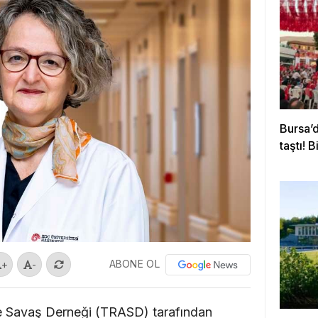
Bursa’
taştı! 
ABONE OL
+
-
e Savaş Derneği (TRASD) tarafından