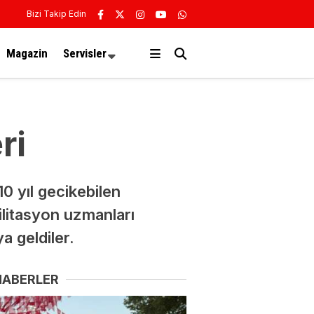
Bizi Takip Edin
Magazin
Servisler
ri
0 yıl gecikebilen
bilitasyon uzmanları
a geldiler.
HABERLER