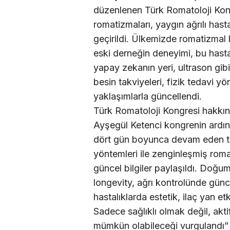
düzenlenen Türk Romatoloji Kongr
romatizmaları, yaygın ağrılı has
geçirildi. Ülkemizde romatizmal ha
eski derneğin deneyimi, bu hastalı
yapay zekanın yeri, ultrason gib
besin takviyeleri, fizik tedavi yö
yaklaşımlarla güncellendi.
Türk Romatoloji Kongresi hakkın
Ayşegül Ketenci kongrenin ardın
dört gün boyunca devam eden topl
yöntemleri ile zenginleşmiş roma
güncel bilgiler paylaşıldı. Doğu
longevity, ağrı kontrolünde günc
hastalıklarda estetik, ilaç yan e
Sadece sağlıklı olmak değil, akt
mümkün olabileceği vurgulandı”