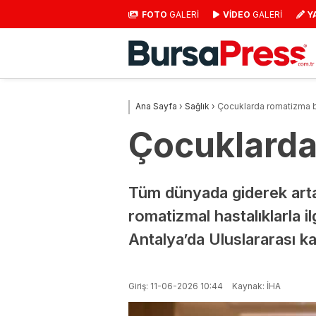
FOTO
GALERİ
VİDEO
GALERİ
Y
Ana Sayfa
›
Sağlık
›
Çocuklarda romatizma bel
Çocuklarda 
Tüm dünyada giderek artan
romatizmal hastalıklarla il
Antalya’da Uluslararası ka
Giriş: 11-06-2026 10:44
Kaynak: İHA