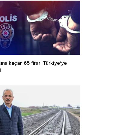
şına kaçan 65 firari Türkiye’ye
i