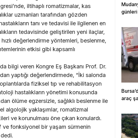
Mudanya
esi’nde, iltihaplı romatizmalar, kas
günleri
talıklar uzmanları tarafından gözden
stalıkların tanı ve tedavisi ile ilgilenen en
kların tedavisinde geliştirilen yeni ilaçlar,
i hızlı değerlendirme yöntemleri, beslenme,
ntemlerinin etkisi gibi kapsamlı
da bilgi veren Kongre Eş Başkanı Prof. Dr.
dan yaptığı değerlendirmede, “İki salonda
antılarda fiziksel tıp ve rehabilitasyon
Bursa’d
toloji hastalıkların yönetimi konusunda
araç ş
mdan ölüme egzersizle, sağlıklı beslenme ile
el algolojik yaklaşımlar, romatizmal
tkileri ve korunulması öne çıkan konulardı.
if ve fonksiyonel bir yaşam sürmenin
 dedi.