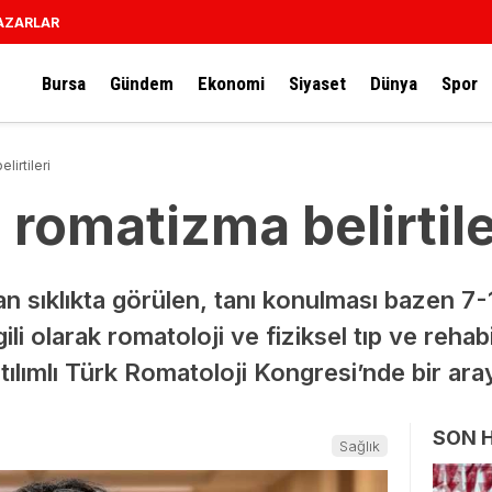
AZARLAR
Bursa
Gündem
Ekonomi
Siyaset
Dünya
Spor
irtileri
romatizma belirtile
 sıklıkta görülen, tanı konulması bazen 7-1
gili olarak romatoloji ve fiziksel tıp ve reha
tılımlı Türk Romatoloji Kongresi’nde bir aray
SON 
Sağlık