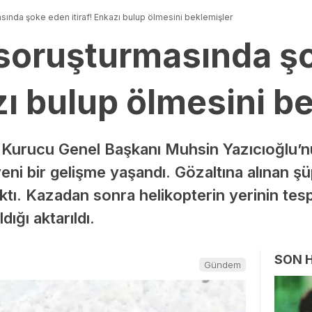
sında şoke eden itiraf! Enkazı bulup ölmesini beklemişler
 soruşturmasında ş
azı bulup ölmesini b
) Kurucu Genel Başkanı Muhsin Yazıcıoğlu’nu
eni bir gelişme yaşandı. Gözaltına alınan şü
çıktı. Kazadan sonra helikopterin yerinin tes
ığı aktarıldı.
SON 
Gündem