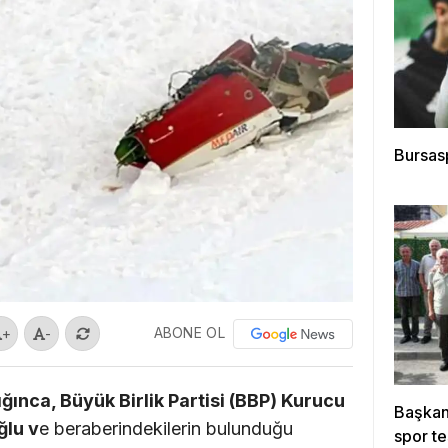
Bursas
ABONE OL
+
-
ınca, Büyük Birlik Partisi (BBP) Kurucu
Başkan 
ğlu v
e beraberindekilerin bulunduğu
spor te