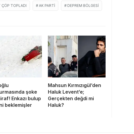
T ÇÖP TOPLADI
AK PARTI
DEPREM BÖLGESI
oğlu
Mahsun Kırmızıgül’den
turmasında şoke
Haluk Levent’e;
tiraf! Enkazı bulup
Gerçekten değdi mi
ni beklemişler
Haluk?