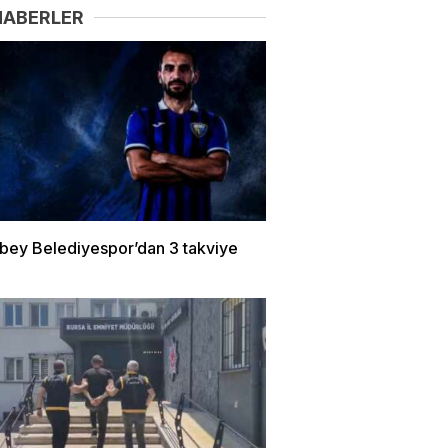
HABERLER
bey Belediyespor’dan 3 takviye