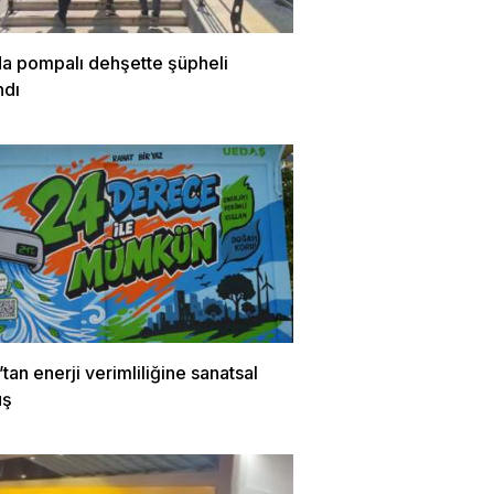
da pompalı dehşette şüpheli
ndı
an enerji verimliliğine sanatsal
uş