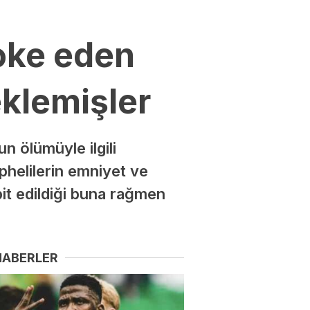
oke eden
eklemişler
n ölümüyle ilgili
phelilerin emniyet ve
pit edildiği buna rağmen
HABERLER