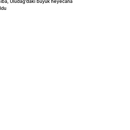
Biba, Uludağ’daki büyük heyecana
ldu