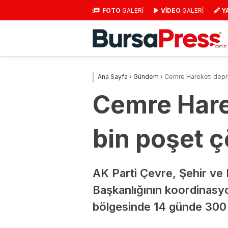
FOTO
GALERİ
VİDEO
GALERİ
Y
Ana Sayfa
›
Gündem
›
Cemre Hareketi depr
Cemre Hare
bin poşet ç
AK Parti Çevre, Şehir ve 
Başkanlığının koordinasy
bölgesinde 14 günde 300 