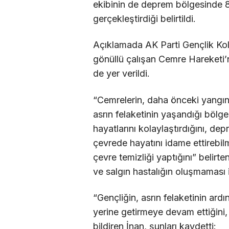
ekibinin de deprem bölgesinde 8 
gerçekleştirdiği belirtildi.
Açıklamada AK Parti Gençlik Kol
gönüllü çalışan Cemre Hareketi’ni
de yer verildi.
“Cemrelerin, daha önceki yangın 
asrın felaketinin yaşandığı bölg
hayatlarını kolaylaştırdığını, de
çevrede hayatını idame ettirebilm
çevre temizliği yaptığını” belirte
ve salgın hastalığın oluşmaması i
“Gençliğin, asrın felaketinin ar
yerine getirmeye devam ettiğini,
bildiren İnan, şunları kaydetti: