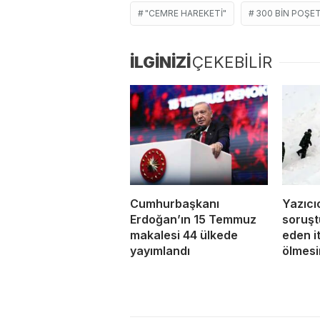
"CEMRE HAREKETI"
300 BIN POŞE
İLGİNİZİ
ÇEKEBİLİR
Cumhurbaşkanı
Yazıcı
Erdoğan’ın 15 Temmuz
soruş
makalesi 44 ülkede
eden i
yayımlandı
ölmesi