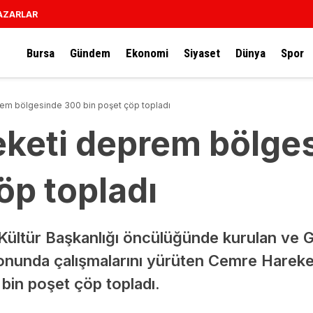
AZARLAR
Bursa
Gündem
Ekonomi
Siyaset
Dünya
Spor
em bölgesinde 300 bin poşet çöp topladı
keti deprem bölge
öp topladı
Kültür Başkanlığı öncülüğünde kurulan ve Ge
onunda çalışmalarını yürüten Cemre Hareket
bin poşet çöp topladı.