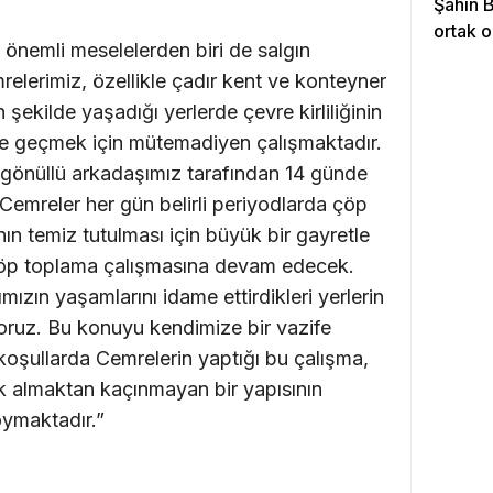
Şahin 
ortak o
önemli meselelerden biri de salgın
relerimiz, özellikle çadır kent ve konteyner
şekilde yaşadığı yerlerde çevre kirliliğinin
üne geçmek için mütemadiyen çalışmaktadır.
gönüllü arkadaşımız tarafından 14 günde
Cemreler her gün belirli periyodlarda çöp
ın temiz tutulması için büyük bir gayretle
 çöp toplama çalışmasına devam edecek.
ın yaşamlarını idame ettirdikleri yerlerin
oruz. Bu konuyu kendimize bir vazife
koşullarda Cemrelerin yaptığı bu çalışma,
uk almaktan kaçınmayan bir yapısının
oymaktadır.”