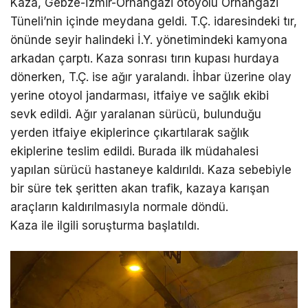
Kaza, Gebze-İzmir-Orhangazi otoyolu Orhangazi
Tüneli’nin içinde meydana geldi. T.Ç. idaresindeki tır,
önünde seyir halindeki İ.Y. yönetimindeki kamyona
arkadan çarptı. Kaza sonrası tırın kupası hurdaya
dönerken, T.Ç. ise ağır yaralandı. İhbar üzerine olay
yerine otoyol jandarması, itfaiye ve sağlık ekibi
sevk edildi. Ağır yaralanan sürücü, bulunduğu
yerden itfaiye ekiplerince çıkartılarak sağlık
ekiplerine teslim edildi. Burada ilk müdahalesi
yapılan sürücü hastaneye kaldırıldı. Kaza sebebiyle
bir süre tek şeritten akan trafik, kazaya karışan
araçların kaldırılmasıyla normale döndü.
Kaza ile ilgili soruşturma başlatıldı.