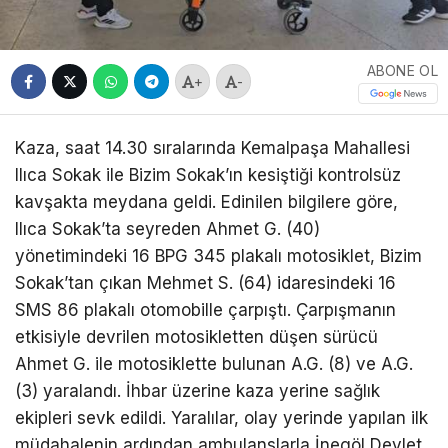
ABONE OL
+
-
Kaza, saat 14.30 sıralarında Kemalpaşa Mahallesi
Ilıca Sokak ile Bizim Sokak’ın kesiştiği kontrolsüz
kavşakta meydana geldi. Edinilen bilgilere göre,
Ilıca Sokak’ta seyreden Ahmet G. (40)
yönetimindeki 16 BPG 345 plakalı motosiklet, Bizim
Sokak’tan çıkan Mehmet S. (64) idaresindeki 16
SMS 86 plakalı otomobille çarpıştı. Çarpışmanın
etkisiyle devrilen motosikletten düşen sürücü
Ahmet G. ile motosiklette bulunan A.G. (8) ve A.G.
(3) yaralandı. İhbar üzerine kaza yerine sağlık
ekipleri sevk edildi. Yaralılar, olay yerinde yapılan ilk
müdahalenin ardından ambulanslarla İnegöl Devlet