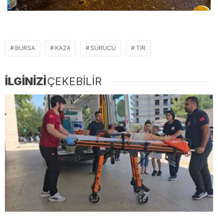
BURSA
KAZA
SÜRÜCÜ
TIR
İLGİNİZİ
ÇEKEBİLİR