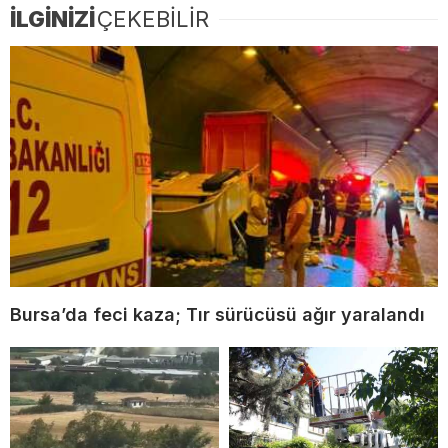
İLGİNİZİ
ÇEKEBİLİR
Bursa’da feci kaza; Tır sürücüsü ağır yaralandı