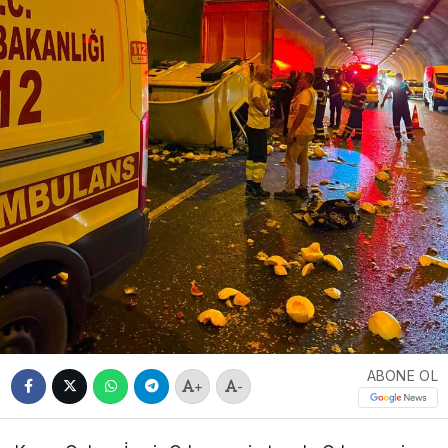
ABONE OL
+
-