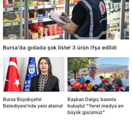
Bursa’da gıdada şok liste! 3 ürün ifşa edildi
Bursa Büyükşehir
Başkan Dalgıç basınla
Belediyesi’nde yeni atama!
buluştu! “Yerel medya en
büyük gücümüz”