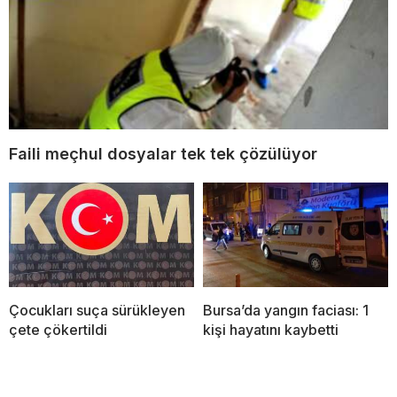
Faili meçhul dosyalar tek tek çözülüyor
Çocukları suça sürükleyen
Bursa’da yangın faciası: 1
çete çökertildi
kişi hayatını kaybetti