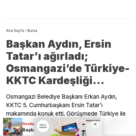
Ana Sayfa
›
Bursa
Başkan Aydın, Ersin
Tatar’ı ağırladı;
Osmangazi’de Türkiye-
KKTC Kardeşliği…
Osmangazi Belediye Başkanı Erkan Aydın,
KKTC 5. Cumhurbaşkanı Ersin Tatar’ı
makamında konuk etti. Görüşmede Türkiye ile
KKTC arasındaki ortak tarih, kültür ve
Sıradaki Haber
Başkan Dalgıç basınla buluştu! “Yerel medya en büyük gücümüz”
dayanışma vurgulandı.