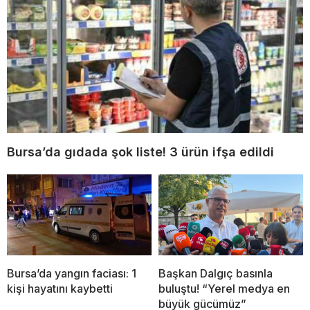
Bursa’da gıdada şok liste! 3 ürün ifşa edildi
Bursa’da yangın faciası: 1
Başkan Dalgıç basınla
kişi hayatını kaybetti
buluştu! “Yerel medya en
büyük gücümüz”