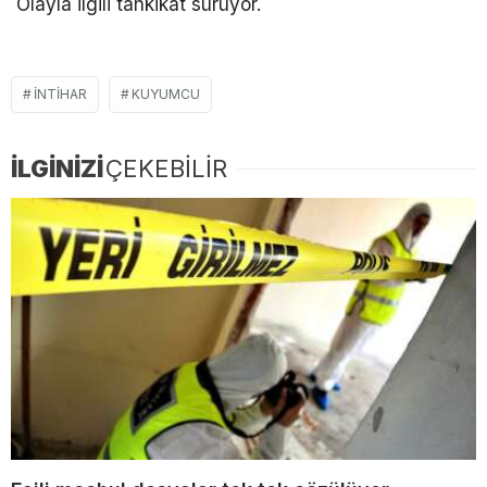
Olayla ilgili tahkikat sürüyor.
İNTIHAR
KUYUMCU
İLGİNİZİ
ÇEKEBİLİR