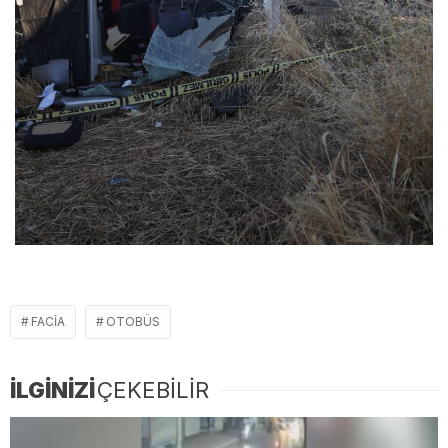
FACIA
OTOBÜS
İLGİNİZİ
ÇEKEBİLİR