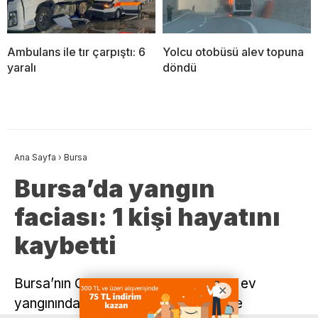
Ambulans ile tır çarpıştı: 6
Yolcu otobüsü alev topuna
yaralı
döndü
Ana Sayfa
›
Bursa
Bursa’da yangın
faciası: 1 kişi hayatını
kaybetti
Bursa’nın Osmangazi ilçesinde çıkan ev
yangınında, sağlık sorunları nedeniyle