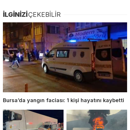
İLGİNİZİ
ÇEKEBİLİR
Bursa’da yangın faciası: 1 kişi hayatını kaybetti