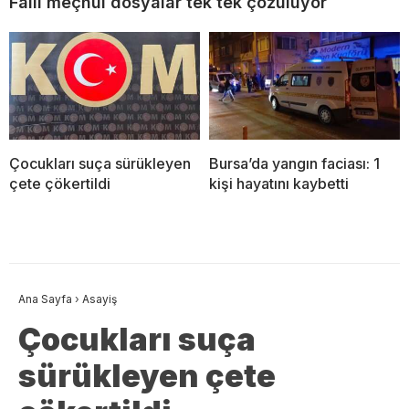
Faili meçhul dosyalar tek tek çözülüyor
Çocukları suça sürükleyen
Bursa’da yangın faciası: 1
çete çökertildi
kişi hayatını kaybetti
Ana Sayfa
›
Asayiş
Çocukları suça
sürükleyen çete