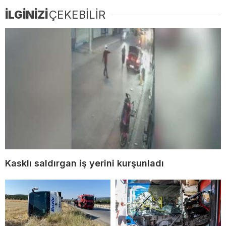
İLGİNİZİ
ÇEKEBİLİR
Kasklı saldırgan iş yerini kurşunladı