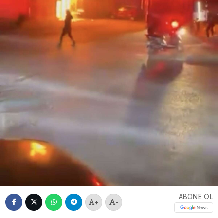
ABONE OL
+
-