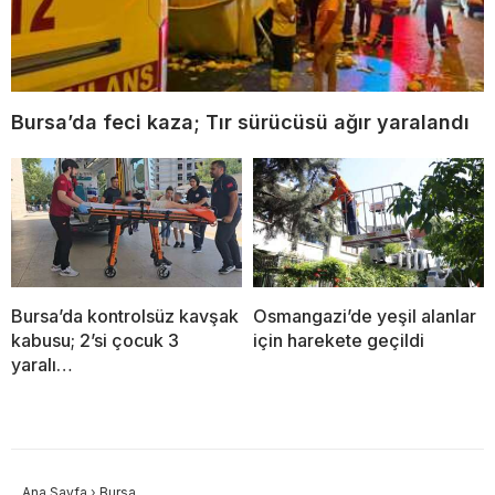
Bursa’da feci kaza; Tır sürücüsü ağır yaralandı
Bursa’da kontrolsüz kavşak
Osmangazi’de yeşil alanlar
kabusu; 2’si çocuk 3
için harekete geçildi
yaralı…
Ana Sayfa
›
Bursa