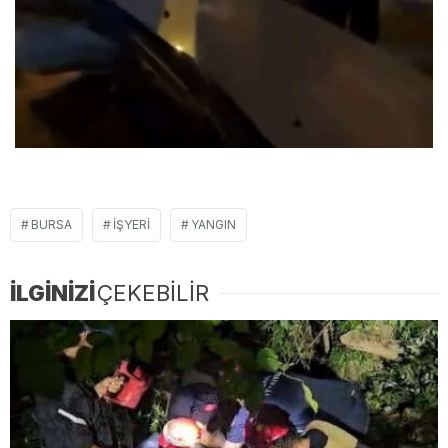
BURSA
IŞYERI
YANGIN
İLGİNİZİ
ÇEKEBİLİR