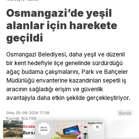
Osmangazi’de yeşil
alanlar için harekete
geçildi
Osmangazi Belediyesi, daha yeşil ve düzenli
bir kent hedefiyle ilçe genelinde sürdürdüğü
ağaç budama çalışmalarını, Park ve Bahçeler
Müdürlüğü envanterine kazandırılan sepetli iş
aracının sağladığı erişim ve güvenlik
avantajıyla daha etkin şekilde gerçekleştiriyor.
Giriş: 05-08-2026 17:08
Bursa
Kaynak: BULTEN
Sıradaki Haber
Sıradaki Haber
Bursa’da tavuk çiftliğinde korkutan yangın
Bursa’da feci kaza; Tır sürücüsü ağır yaralandı