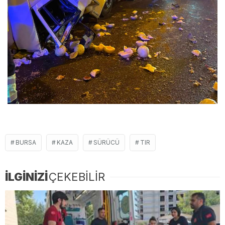
BURSA
KAZA
SÜRÜCÜ
TIR
İLGİNİZİ
ÇEKEBİLİR