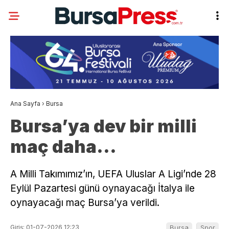
Ana Sayfa
›
Bursa
Bursa’ya dev bir milli
maç daha…
A Milli Takımımız’ın, UEFA Uluslar A Ligi’nde 28
Eylül Pazartesi günü oynayacağı İtalya ile
oynayacağı maç Bursa’ya verildi.
Giriş: 01-07-2026 12:23
Bursa
Spor