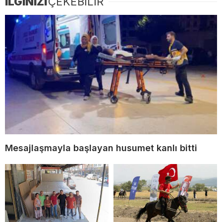
İLGİNİZİ
ÇEKEBİLİR
Mesajlaşmayla başlayan husumet kanlı bitti