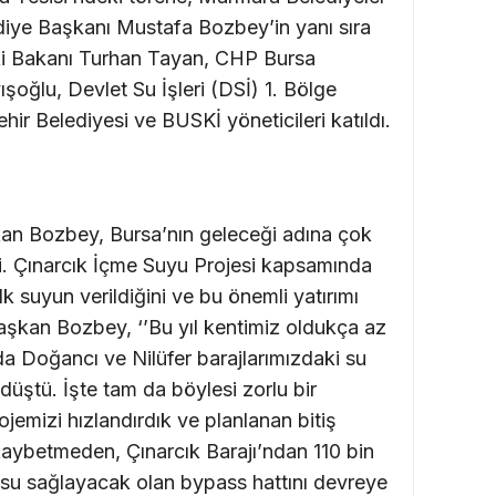
ediye Başkanı Mustafa Bozbey’in yanı sıra
ski Bakanı Turhan Tayan, CHP Bursa
ışoğlu, Devlet Su İşleri (DSİ) 1. Bölge
r Belediyesi ve BUSKİ yöneticileri katıldı.
kan Bozbey, Bursa’nın geleceği adına çok
edi. Çınarcık İçme Suyu Projesi kapsamında
lk suyun verildiğini ve bu önemli yatırımı
 Başkan Bozbey, ‘’Bu yıl kentimiz oldukça az
rda Doğancı ve Nilüfer barajlarımızdaki su
a düştü. İşte tam da böylesi zorlu bir
emizi hızlandırdık ve planlanan bitiş
kaybetmeden, Çınarcık Barajı’ndan 110 bin
su sağlayacak olan bypass hattını devreye