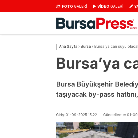
FOTO
GALERİ
VİDEO
GALERİ
Y
Ana Sayfa
›
Bursa
›
Bursa’ya can suyu olacak
Bursa’ya ca
Bursa Büyükşehir Belediy
taşıyacak by-pass hattını
Giriş: 01-09-2025 15:22
Güncelleme: 01-09