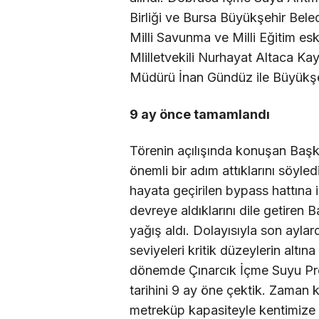
Birliği ve Bursa Büyükşehir Bel
Milli Savunma ve Milli Eğitim e
Mlilletvekili Nurhayat Altaca Kay
Müdürü İnan Gündüz ile Büyükşehi
9 ay önce tamamlandı
Törenin açılışında konuşan Baş
önemli bir adım attıklarını söyl
hayata geçirilen bypass hattına i
devreye aldıklarını dile getiren
yağış aldı. Dolayısıyla son ayla
seviyeleri kritik düzeylerin altın
dönemde Çınarcık İçme Suyu Proj
tarihini 9 ay öne çektik. Zaman 
metreküp kapasiteyle kentimize 