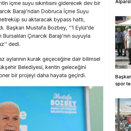
Alpars
tin içme suyu sıkıntısını giderecek dev bir
ınarcık Barajı’ndan Dobruca İçme Suyu
metreküp su aktaracak bypass hattı,
dı. Başkan Mustafa Bozbey, ‘’1 Eylül’de
Bursalıları Çınarcık Barajı’nın suyuyla
z’’ dedi.
 yaz aylarının kurak geçeceğine dair bilimsel
ükşehir Belediyesi, kentin geleceğini
ner bir projeyi daha hayata geçirdi.
Başkan 
spor te