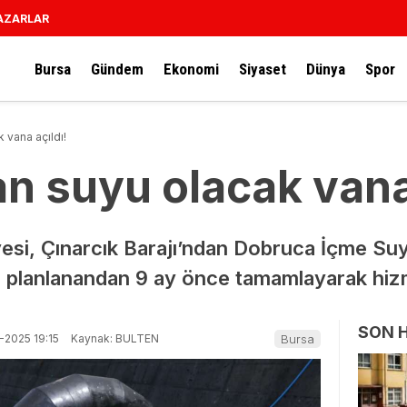
AZARLAR
Bursa
Gündem
Ekonomi
Siyaset
Dünya
Spor
 vana açıldı!
n suyu olacak vana 
esi, Çınarcık Barajı’ndan Dobruca İçme Suy
, planlanandan 9 ay önce tamamlayarak hizm
SON 
-2025 19:15
Kaynak: BULTEN
Bursa