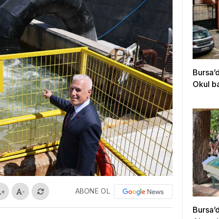
Bursa’
Okul b
ABONE OL
+
-
Bursa’d