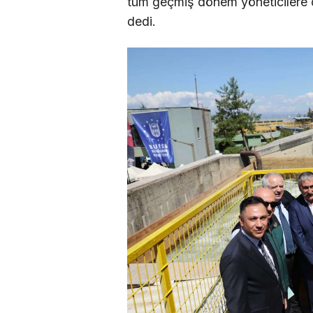
tüm geçmiş dönem yöneticilere d
dedi.