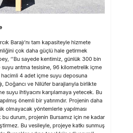
e
cık Barajı’nı tam kapasiteyle hizmete
nliğini çok daha güçlü hale getirmek
y, ‘’Bu sayede kentimiz, günlük 300 bin
 suyu arıtma tesisine, 96 kilometrelik içme
p hacimli 4 adet içme suyu deposuna
 Doğancı ve Nilüfer barajlarıyla birlikte
me suyu ihtiyacını karşılamaya yetecek. Bu
pılmış önemli bir yatırımdır. Projenin daha
yük olmayacak yöntemlerle yapılması
k bu durum, projenin Bursamız için ne kadar
ştirmez. Bu vesileyle, projeye katkı sunmuş