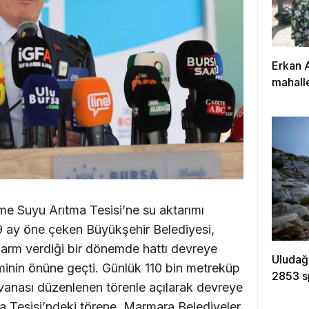
Erkan 
mahalle
çalışıy
me Suyu Arıtma Tesisi’ne su aktarımı
9 ay öne çeken Büyükşehir Belediyesi,
alarm verdiği bir dönemde hattı devreye
Uludağ
eminin önüne geçti. Günlük 110 bin metreküp
2853 s
vanası düzenlenen törenle açılarak devreye
a Tesisi’ndeki törene, Marmara Belediyeler