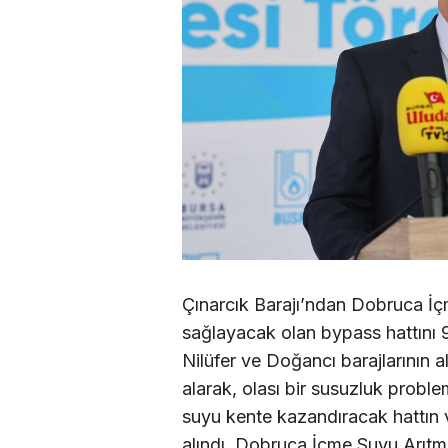
Çınarcık Barajı’ndan Dobruca İç
sağlayacak olan bypass hattını 
Nilüfer ve Doğancı barajlarının 
alarak, olası bir susuzluk probl
suyu kente kazandıracak hattın 
alındı. Dobruca İçme Suyu Arıtm