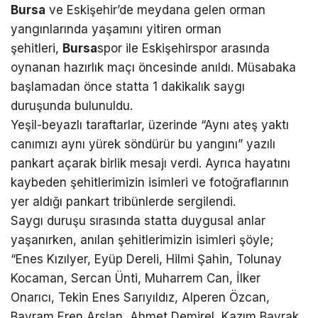
Bursa
ve Eskişehir’de meydana gelen orman
yangınlarında yaşamını yitiren orman
şehitleri,
Bursa
spor ile Eskişehirspor arasında
oynanan hazırlık maçı öncesinde anıldı. Müsabaka
başlamadan önce statta 1 dakikalık saygı
duruşunda bulunuldu.
Yeşil-beyazlı taraftarlar, üzerinde “Aynı ateş yaktı
canımızı aynı yürek söndürür bu yangını” yazılı
pankart açarak birlik mesajı verdi. Ayrıca hayatını
kaybeden şehitlerimizin isimleri ve fotoğraflarının
yer aldığı pankart tribünlerde sergilendi.
Saygı duruşu sırasında statta duygusal anlar
yaşanırken, anılan şehitlerimizin isimleri şöyle;
“Enes Kızılyer, Eyüp Dereli, Hilmi Şahin, Tolunay
Kocaman, Sercan Ünti, Muharrem Can, İlker
Onarıcı, Tekin Enes Sarıyıldız, Alperen Özcan,
Bayram Eren Arslan, Ahmet Demirel, Kazım Bayrak