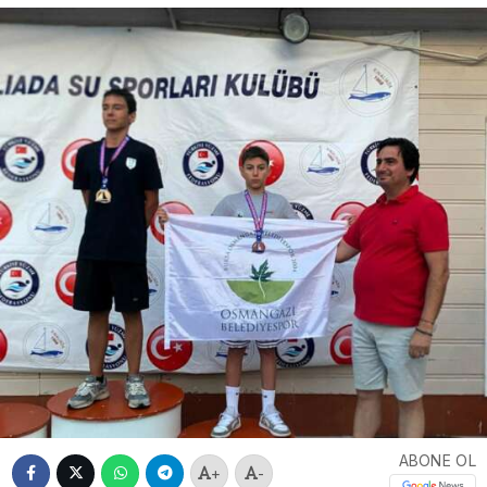
ABONE OL
+
-