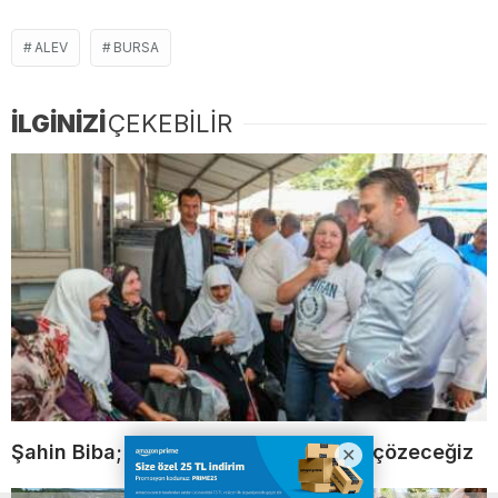
ALEV
BURSA
İLGİNİZİ
ÇEKEBİLİR
Şahin Biba; Harmancık’ın sorunlarını çözeceğiz