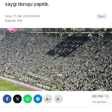
saygı duruşu yapıldı.
Giriş: 17-08-2025 00:06
Spor
Kaynak: İHA
ABONE OL
+
-