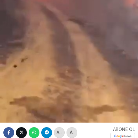
ABONE OL
+
-