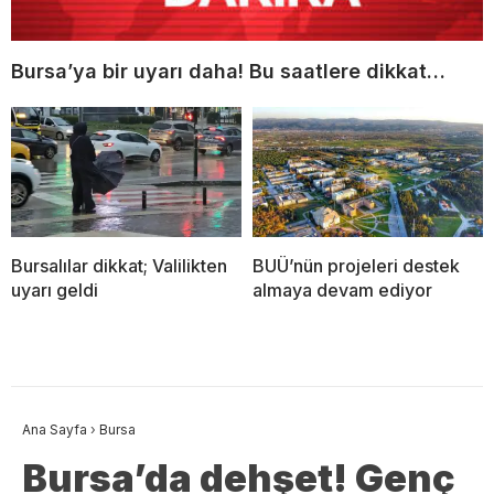
Bursa’ya bir uyarı daha! Bu saatlere dikkat…
Bursalılar dikkat; Valilikten
BUÜ’nün projeleri destek
uyarı geldi
almaya devam ediyor
Ana Sayfa
›
Bursa
Bursa’da dehşet! Genç